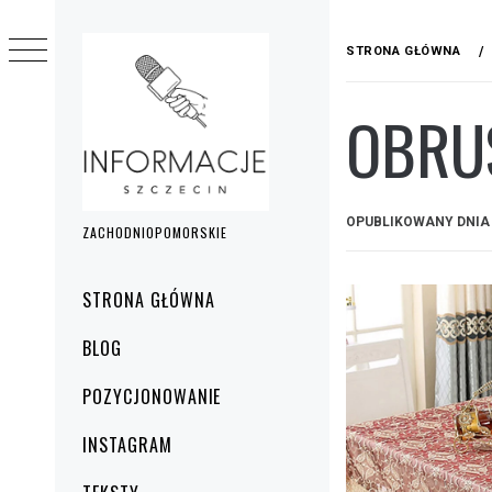
Przejdź
do
STRONA GŁÓWNA
treści
OBRU
OPUBLIKOWANY DNI
ZACHODNIOPOMORSKIE
Menu
STRONA GŁÓWNA
główne
BLOG
POZYCJONOWANIE
INSTAGRAM