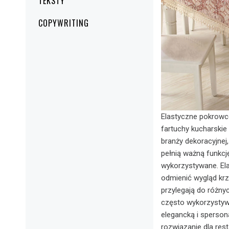
TEKSTY
COPYWRITING
Elastyczne pokrowc
fartuchy kucharskie
branży dekoracyjnej,
pełnią ważną funkcj
wykorzystywane. Ela
odmienić wygląd kr
przylegają do różny
często wykorzystywa
elegancką i sperso
rozwiązanie dla rest