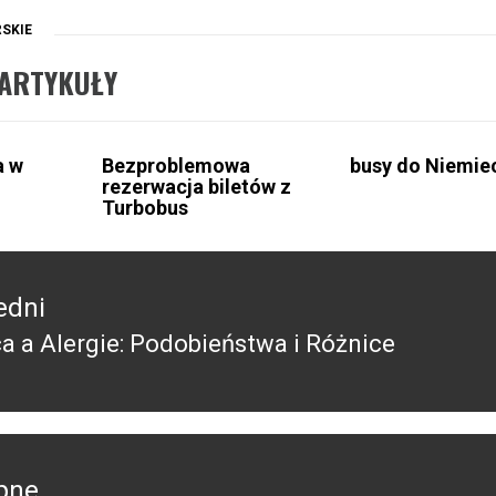
SKIE
ARTYKUŁY
a w
Bezproblemowa
busy do Niemie
rezerwacja biletów z
Turbobus
edni
a a Alergie: Podobieństwa i Różnice
edni
pne