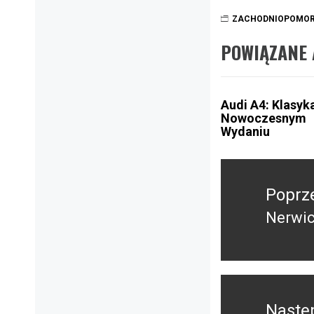
ZACHODNIOPOMOR
POWIĄZANE 
Audi A4: Klasyk
Nowoczesnym
Wydaniu
Nawigacja
wpisu
Poprz
Nerwic
Poprz
wpis:
Nastę