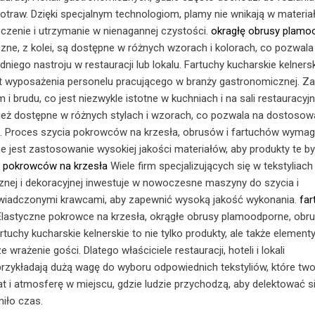
potraw. Dzięki specjalnym technologiom, plamy nie wnikają w materia
zczenie i utrzymanie w nienagannej czystości.
okragłę obrusy plamo
ne, z kolei, są dostępne w różnych wzorach i kolorach, co pozwala
iego nastroju w restauracji lub lokalu. Fartuchy kucharskie kelnersk
 wyposażenia personelu pracującego w branży gastronomicznej. Za
i brudu, co jest niezwykle istotne w kuchniach i na sali restauracyjn
ież dostępne w różnych stylach i wzorach, co pozwala na dostosowa
u. Proces szycia pokrowców na krzesła, obrusów i fartuchów wymaga
e jest zastosowanie wysokiej jakości materiałów, aby produkty te był
e pokrowców na krzesła
Wiele firm specjalizujących się w tekstyliach
nej i dekoracyjnej inwestuje w nowoczesne maszyny do szycia i
wiadczonymi krawcami, aby zapewnić wysoką jakość wykonania.
far
lastyczne pokrowce na krzesła, okrągłe obrusy plamoodporne, obr
tuchy kucharskie kelnerskie to nie tylko produkty, ale także elementy
wrażenie gości. Dlatego właściciele restauracji, hoteli i lokali
rzykładają dużą wagę do wyboru odpowiednich tekstyliów, które tw
at i atmosferę w miejscu, gdzie ludzie przychodzą, aby delektować s
iło czas.