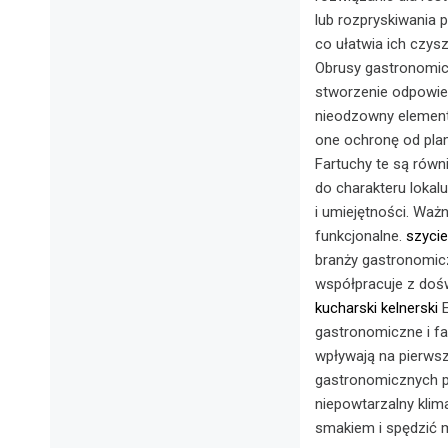
lub rozpryskiwania 
co ułatwia ich czys
Obrusy gastronomicz
stworzenie odpowiedn
nieodzowny element
one ochronę od plam 
Fartuchy te są równ
do charakteru lokal
i umiejętności. Ważn
funkcjonalne.
szyci
branży gastronomicz
współpracuje z doś
kucharski kelnerski
E
gastronomiczne i far
wpływają na pierwsze 
gastronomicznych p
niepowtarzalny klim
smakiem i spędzić m