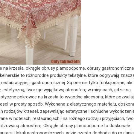
e na krzesła, okrągłe obrusy plamoodporne, obrusy gastronomiczne
 kelnerskie to różnorodne produkty tekstylne, które odgrywają znacz
 restauracyjnej i gastronomicznej. Są one nie tylko funkcjonalne, ale
ę estetyczną, tworząc wyjątkową atmosferę w miejscach, gdzie są
styczne pokrowce na krzesła to wygodne akcesoria, które pozwalaj
zeseł w prosty sposób. Wykonane z elastycznego materiału, doskon
ch rodzajów krzeseł, zapewniając estetyczne i schludne wykończenie
ne w hotelach, restauracjach i na różnego rodzaju przyjęciach, tw
nalizowaną atmosferę. Okrągłe obrusy plamoodporne to doskonałe
auracji i lokali gastronomicznych, gdzie często dochodzi do rozlani