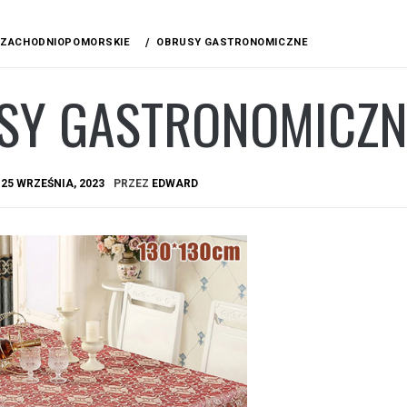
ZACHODNIOPOMORSKIE
OBRUSY GASTRONOMICZNE
SY GASTRONOMICZN
A
25 WRZEŚNIA, 2023
PRZEZ
EDWARD