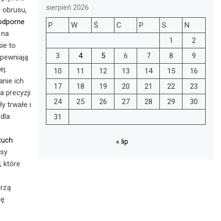
sierpień 2026
ł obrusu,
odporne
P
W
Ś
C
P
S
N
 na
1
2
ie to
3
4
5
6
7
8
9
pewniają
ej.
10
11
12
13
14
15
16
nie ich
17
18
19
20
21
22
23
 precyzji
24
25
26
27
28
29
30
y trwałe i
 dla
31
tuch
« lip
usy
, które
orzą
ię