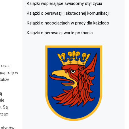
Książki wspierające świadomy styl życia
Książki o perswazji i skutecznej komunikacji
Książki o negocjacjach w pracy dla każdego
Książki o perswazji warte poznania
 oraz
ącą rolę w
 także
ą
ale
. Są
orząc
a płynów