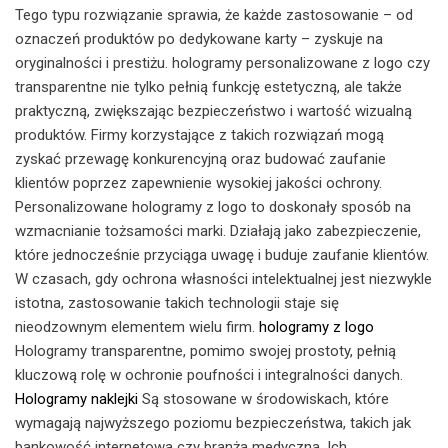
Tego typu rozwiązanie sprawia, że każde zastosowanie – od
oznaczeń produktów po dedykowane karty – zyskuje na
oryginalności i prestiżu. hologramy personalizowane z logo czy
transparentne nie tylko pełnią funkcję estetyczną, ale także
praktyczną, zwiększając bezpieczeństwo i wartość wizualną
produktów. Firmy korzystające z takich rozwiązań mogą
zyskać przewagę konkurencyjną oraz budować zaufanie
klientów poprzez zapewnienie wysokiej jakości ochrony.
Personalizowane hologramy z logo to doskonały sposób na
wzmacnianie tożsamości marki. Działają jako zabezpieczenie,
które jednocześnie przyciąga uwagę i buduje zaufanie klientów.
W czasach, gdy ochrona własności intelektualnej jest niezwykle
istotna, zastosowanie takich technologii staje się
nieodzownym elementem wielu firm.
hologramy z logo
Hologramy transparentne, pomimo swojej prostoty, pełnią
kluczową rolę w ochronie poufności i integralności danych.
Hologramy naklejki
Są stosowane w środowiskach, które
wymagają najwyższego poziomu bezpieczeństwa, takich jak
bankowość internetowa czy branża medyczna. Ich