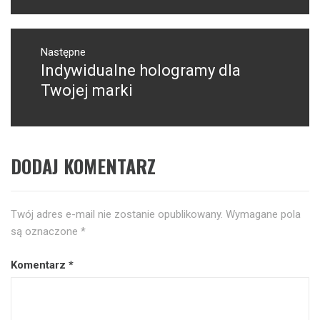
Następne
Indywidualne hologramy dla
Następny
post:
Twojej marki
DODAJ KOMENTARZ
Twój adres e-mail nie zostanie opublikowany.
Wymagane pola
są oznaczone
*
Komentarz
*