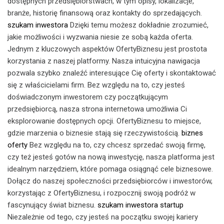
dostępnych przedsiębiorstwach, w tym opisy, lokalizacje,
branże, historię finansową oraz kontakty do sprzedających.
szukam inwestora
Dzięki temu możesz dokładnie zrozumieć,
jakie możliwości i wyzwania niesie ze sobą każda oferta.
Jednym z kluczowych aspektów OfertyBiznesu jest prostota
korzystania z naszej platformy. Nasza intuicyjna nawigacja
pozwala szybko znaleźć interesujące Cię oferty i skontaktować
się z właścicielami firm. Bez względu na to, czy jesteś
doświadczonym inwestorem czy początkującym
przedsiębiorcą, nasza strona internetowa umożliwia Ci
eksplorowanie dostępnych opcji. OfertyBiznesu to miejsce,
gdzie marzenia o biznesie stają się rzeczywistością.
biznes
oferty
Bez względu na to, czy chcesz sprzedać swoją firmę,
czy też jesteś gotów na nową inwestycję, nasza platforma jest
idealnym narzędziem, które pomaga osiągnąć cele biznesowe.
Dołącz do naszej społeczności przedsiębiorców i inwestorów,
korzystając z OfertyBiznesu, i rozpocznij swoją podróż w
fascynujący świat biznesu.
szukam inwestora startup
Niezależnie od tego, czy jesteś na początku swojej kariery