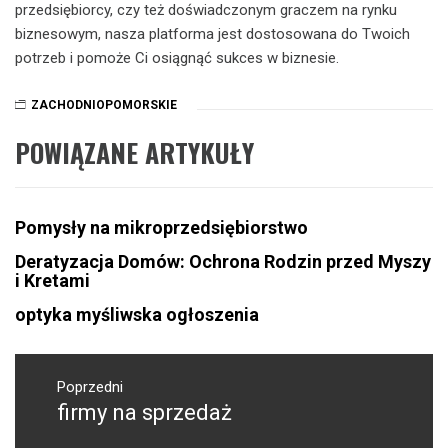
przedsiębiorcy, czy też doświadczonym graczem na rynku
biznesowym, nasza platforma jest dostosowana do Twoich
potrzeb i pomoże Ci osiągnąć sukces w biznesie.
ZACHODNIOPOMORSKIE
POWIĄZANE ARTYKUŁY
Pomysły na mikroprzedsiębiorstwo
Deratyzacja Domów: Ochrona Rodzin przed Myszy
i Kretami
optyka myśliwska ogłoszenia
Nawigacja
wpisu
Poprzedni
firmy na sprzedaż
Poprzedni
wpis: