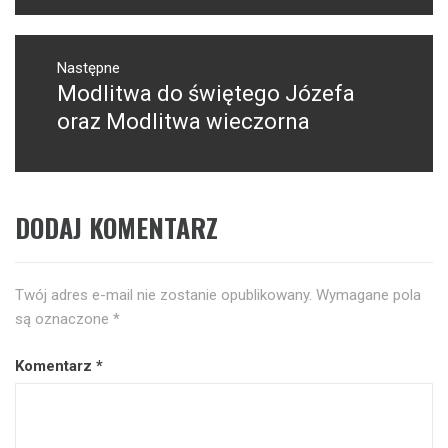
Następne
Modlitwa do świętego Józefa
Następny
post:
oraz Modlitwa wieczorna
DODAJ KOMENTARZ
Twój adres e-mail nie zostanie opublikowany.
Wymagane pola
są oznaczone
*
Komentarz
*