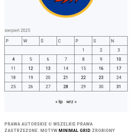
sierpień 2025
P
W
Ś
C
P
S
N
1
2
3
4
5
6
7
8
9
10
11
12
13
14
15
16
17
18
19
20
21
22
23
24
25
26
27
28
29
30
31
« lip
wrz »
PRAWA AUTORSKIE © WSZELKIE PRAWA
ZASTRZEŻONE.
MOTYW
MINIMAL GRID
ZROBIONY