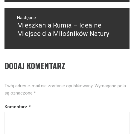
Następne
Mieszkania Rumia – Idealne
Następny
post:
Miejsce dla Miłośników Natury
DODAJ KOMENTARZ
Twój adres e-mail nie zostanie opublikowany.
Wymagane pola
są oznaczone
*
Komentarz
*