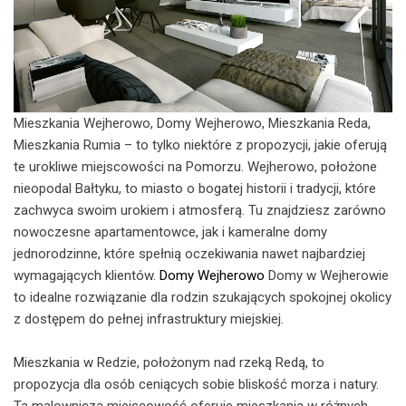
Mieszkania Wejherowo, Domy Wejherowo, Mieszkania Reda,
Mieszkania Rumia – to tylko niektóre z propozycji, jakie oferują
te urokliwe miejscowości na Pomorzu. Wejherowo, położone
nieopodal Bałtyku, to miasto o bogatej historii i tradycji, które
zachwyca swoim urokiem i atmosferą. Tu znajdziesz zarówno
nowoczesne apartamentowce, jak i kameralne domy
jednorodzinne, które spełnią oczekiwania nawet najbardziej
wymagających klientów.
Domy Wejherowo
Domy w Wejherowie
to idealne rozwiązanie dla rodzin szukających spokojnej okolicy
z dostępem do pełnej infrastruktury miejskiej.
Mieszkania w Redzie, położonym nad rzeką Redą, to
propozycja dla osób ceniących sobie bliskość morza i natury.
Ta malownicza miejscowość oferuje mieszkania w różnych