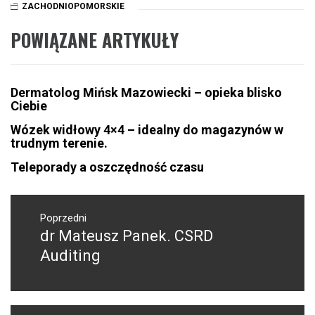
ZACHODNIOPOMORSKIE
POWIĄZANE ARTYKUŁY
Dermatolog Mińsk Mazowiecki – opieka blisko
Ciebie
Wózek widłowy 4×4 – idealny do magazynów w
trudnym terenie.
Teleporady a oszczędność czasu
Nawigacja
wpisu
Poprzedni
dr Mateusz Panek. CSRD
Poprzedni
wpis:
Auditing