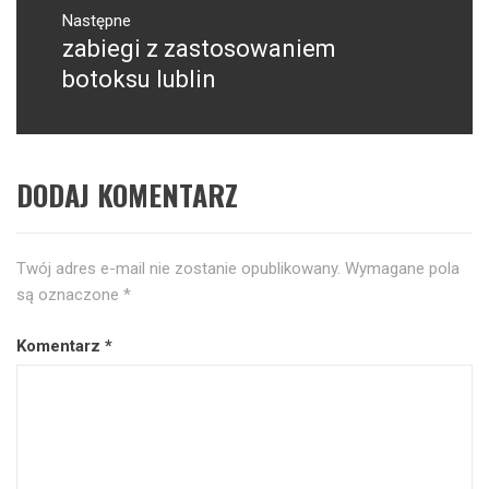
Następne
zabiegi z zastosowaniem
Następny
post:
botoksu lublin
DODAJ KOMENTARZ
Twój adres e-mail nie zostanie opublikowany.
Wymagane pola
są oznaczone
*
Komentarz
*