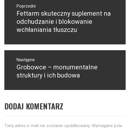
Nawigacja
wpisu
Poprzedni
Fettarm skuteczny suplement na
Poprzedni
wpis:
odchudzanie i blokowanie
wchłaniania tłuszczu
Następne
Grobowce – monumentalne
Następny
post:
struktury i ich budowa
DODAJ KOMENTARZ
Twój adres e-mail nie zostanie opublikowany.
Wymagane pola