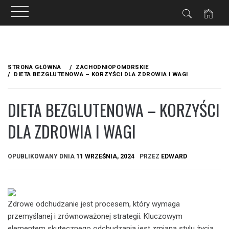
Przejdź
do
STRONA GŁÓWNA
ZACHODNIOPOMORSKIE
treści
DIETA BEZGLUTENOWA – KORZYŚCI DLA ZDROWIA I WAGI
DIETA BEZGLUTENOWA – KORZYŚCI
DLA ZDROWIA I WAGI
OPUBLIKOWANY DNIA
11 WRZEŚNIA, 2024
PRZEZ
EDWARD
Zdrowe odchudzanie jest procesem, który wymaga
przemyślanej i zrównoważonej strategii. Kluczowym
elementem skutecznego odchudzania jest zmiana stylu życia,