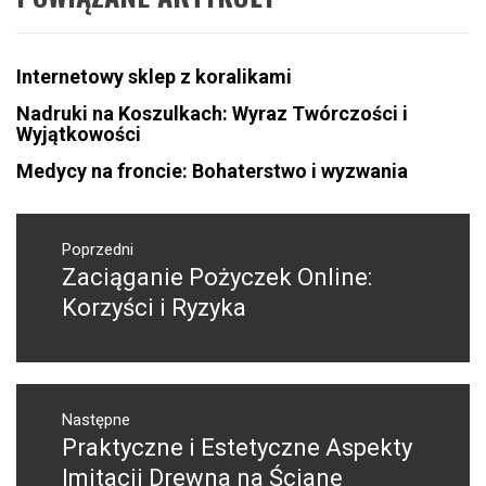
Internetowy sklep z koralikami
Nadruki na Koszulkach: Wyraz Twórczości i
Wyjątkowości
Medycy na froncie: Bohaterstwo i wyzwania
Nawigacja
wpisu
Poprzedni
Zaciąganie Pożyczek Online:
Poprzedni
wpis:
Korzyści i Ryzyka
Następne
Praktyczne i Estetyczne Aspekty
Następny
post:
Imitacji Drewna na Ścianę