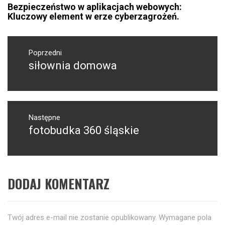
Bezpieczeństwo w aplikacjach webowych:
Kluczowy element w erze cyberzagrożeń.
Nawigacja
wpisu
Poprzedni
siłownia domowa
Poprzedni
wpis:
Następne
fotobudka 360 śląskie
Następny
post:
DODAJ KOMENTARZ
Twój adres e-mail nie zostanie opublikowany.
Wymagane pola