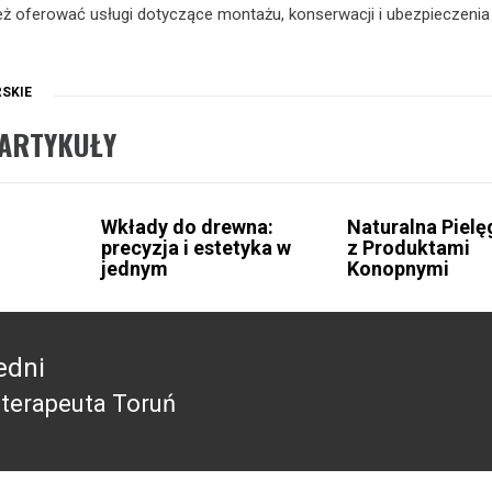
ż oferować usługi dotyczące montażu, konserwacji i ubezpieczenia 
SKIE
ARTYKUŁY
Wkłady do drewna:
Naturalna Pielę
precyzja i estetyka w
z Produktami
jednym
Konopnymi
edni
terapeuta Toruń
edni