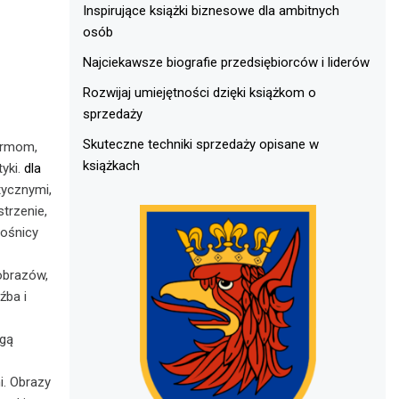
Inspirujące książki biznesowe dla ambitnych
osób
Najciekawsze biografie przedsiębiorców i liderów
Rozwijaj umiejętności dzięki książkom o
sprzedaży
Skuteczne techniki sprzedaży opisane w
firmom,
książkach
yki.
dla
tycznymi,
strzenie,
łośnicy
 obrazów,
źba i
ogą
i. Obrazy