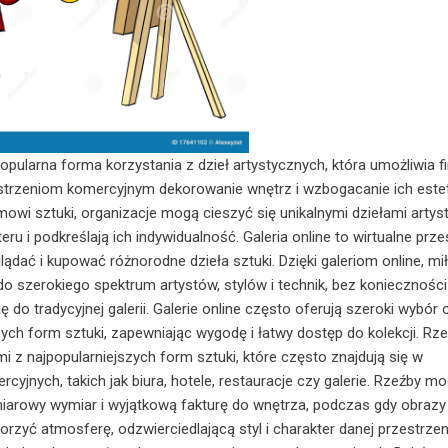
opularna forma korzystania z dzieł artystycznych, która umożliwia 
strzeniom komercyjnym dekorowanie wnętrz i wzbogacanie ich estet
owi sztuki, organizacje mogą cieszyć się unikalnymi dziełami artys
eru i podkreślają ich indywidualność. Galeria online to wirtualne prze
ądać i kupować różnorodne dzieła sztuki. Dzięki galeriom online, mi
do szerokiego spektrum artystów, stylów i technik, bez konieczności
ę do tradycyjnej galerii. Galerie online często oferują szeroki wybór
innych form sztuki, zapewniając wygodę i łatwy dostęp do kolekcji. Rze
i z najpopularniejszych form sztuki, które często znajdują się w
cyjnych, takich jak biura, hotele, restauracje czy galerie. Rzeźby m
iarowy wymiar i wyjątkową fakturę do wnętrza, podczas gdy obrazy
rzyć atmosferę, odzwierciedlającą styl i charakter danej przestrzen