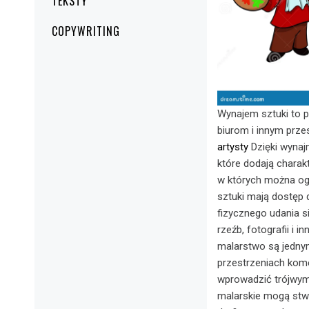
TEKSTY
COPYWRITING
Wynajem sztuki to p
biurom i innym prze
artysty
Dzięki wynajm
które dodają charakt
w których można ogl
sztuki mają dostęp 
fizycznego udania si
rzeźb, fotografii i 
malarstwo są jednym
przestrzeniach komer
wprowadzić trójwym
malarskie mogą stwo