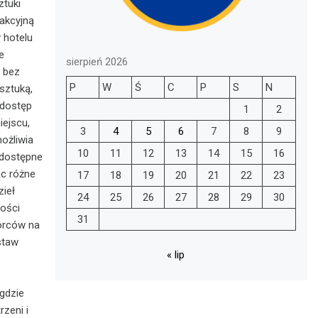
ztuki
rakcyjną
 hotelu
e
sierpień 2026
, bez
P
W
Ś
C
P
S
N
 sztuką,
 dostęp
1
2
ejscu,
3
4
5
6
7
8
9
ożliwia
10
11
12
13
14
15
16
 dostępne
ąc różne
17
18
19
20
21
22
23
zieł
24
25
26
27
28
29
30
ności
31
iorców na
staw
« lip
gdzie
zeni i