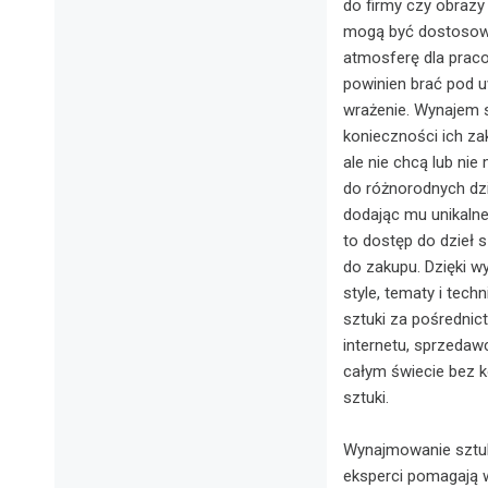
do firmy czy obrazy
mogą być dostosowan
atmosferę dla praco
powinien brać pod u
wrażenie. Wynajem s
konieczności ich zak
ale nie chcą lub ni
do różnorodnych dzi
dodając mu unikalne
to dostęp do dzieł 
do zakupu. Dzięki w
style, tematy i tech
sztuki za pośrednic
internetu, sprzedaw
całym świecie bez k
sztuki.
Wynajmowanie sztuki
eksperci pomagają w