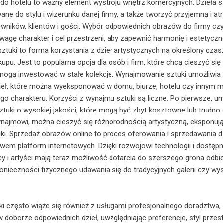
 do hotelu to ważny element wystroju wnętrz komercyjnych. Dzieła s
e do stylu i wizerunku danej firmy, a także tworzyć przyjemną i at
wników, klientów i gości. Wybór odpowiednich obrazów do firmy czy
wagę charakter i cel przestrzeni, aby zapewnić harmonię i estetyczn
ztuki to forma korzystania z dzieł artystycznych na określony czas
upu. Jest to popularna opcja dla osób i firm, które chcą cieszyć się
e mogą inwestować w stałe kolekcje. Wynajmowanie sztuki umożliwia
eł, które można wyeksponować w domu, biurze, hotelu czy innym mi
go charakteru. Korzyści z wynajmu sztuki są liczne. Po pierwsze, um
sztuki o wysokiej jakości, które mogą być zbyt kosztowne lub trudno
ynajmowi, można cieszyć się różnorodnością artystyczną, eksponuj
niki. Sprzedaż obrazów online to proces oferowania i sprzedawania d
twem platform internetowych. Dzięki rozwojowi technologii i dostęp
cy i artyści mają teraz możliwość dotarcia do szerszego grona odb
onieczności fizycznego udawania się do tradycyjnych galerii czy wy
 często wiąże się również z usługami profesjonalnego doradztwa, 
 doborze odpowiednich dzieł, uwzględniając preferencje, styl przestr