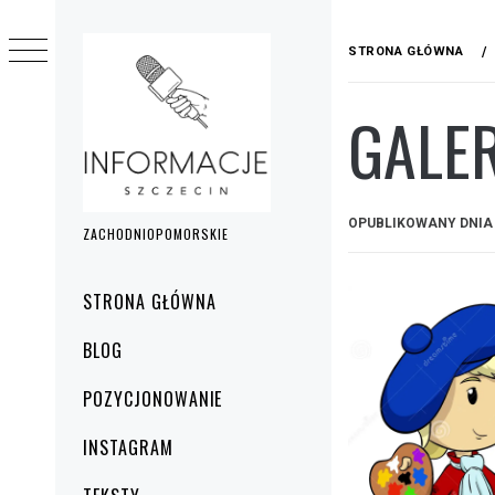
Przejdź
do
STRONA GŁÓWNA
treści
GALER
OPUBLIKOWANY DNI
ZACHODNIOPOMORSKIE
Menu
STRONA GŁÓWNA
główne
BLOG
POZYCJONOWANIE
INSTAGRAM