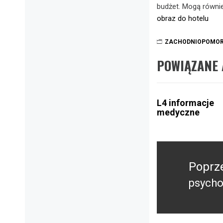
budżet. Mogą równie
obraz do hotelu
ZACHODNIOPOMOR
POWIĄZANE 
L4 informacje
medyczne
Nawigacja
wpisu
Poprz
psycho
Poprz
wpis: