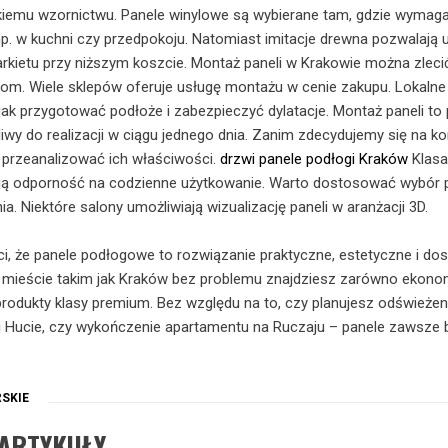
rokiemu wzornictwu. Panele winylowe są wybierane tam, gdzie wymaga
. w kuchni czy przedpokoju. Natomiast imitacje drewna pozwalają 
arkietu przy niższym koszcie. Montaż paneli w Krakowie można zleci
om. Wiele sklepów oferuje usługę montażu w cenie zakupu. Lokalne
ak przygotować podłoże i zabezpieczyć dylatacje. Montaż paneli to
liwy do realizacji w ciągu jednego dnia. Zanim zdecydujemy się na k
y przeanalizować ich właściwości.
drzwi panele podłogi Kraków
Klasa
ają odporność na codzienne użytkowanie. Warto dostosować wybór p
a. Niektóre salony umożliwiają wizualizację paneli w aranżacji 3D.
ci, że panele podłogowe to rozwiązanie praktyczne, estetyczne i dos
 mieście takim jak Kraków bez problemu znajdziesz zarówno ekono
i produkty klasy premium. Bez względu na to, czy planujesz odświeżen
 Hucie, czy wykończenie apartamentu na Ruczaju – panele zawsze 
SKIE
ARTYKUŁY