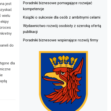
Poradniki biznesowe pomagające rozwijać
na jest
kompetencje
uzyskać
ć wielu
Książki o sukcesie dla osób z ambitnymi celami
 ekipy
Wydawnictwo rozwój osobisty z szeroką ofertą
 proces
publikacji
onkretny
Poradniki biznesowe wspierające rozwój firmy
aneli do
tępne dla
miczne
ie
będą