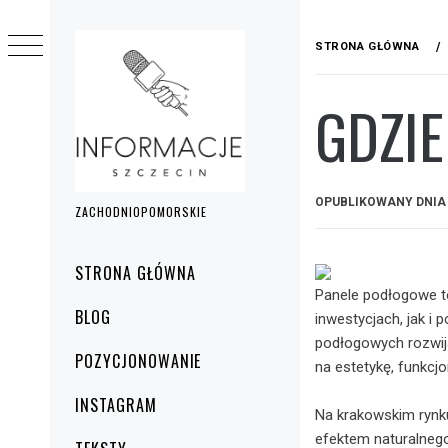
Przejdź
do
STRONA GŁÓWNA
treści
GDZIE
OPUBLIKOWANY DNI
ZACHODNIOPOMORSKIE
Menu
STRONA GŁÓWNA
główne
Panele podłogowe 
BLOG
inwestycjach, jak i 
podłogowych rozwija
POZYCJONOWANIE
na estetykę, funkcj
INSTAGRAM
Na krakowskim rynku 
efektem naturalnego