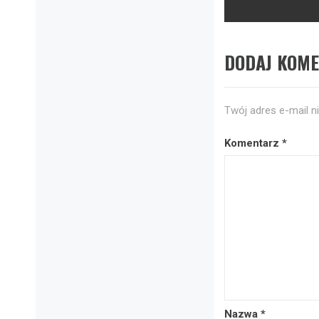
post:
DODAJ KOM
Twój adres e-mail n
Komentarz
*
Nazwa
*