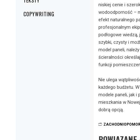
TEKSTY
niskiej cenie i sze
wodoodporność – np
COPYWRITING
efekt naturalnego p
profesjonalnym ekip
podłogowe wiedzą, j
szybki, czysty i moż
model paneli, należ
ścieralności określ
funkcji pomieszczeni
Nie ulega wątpliwoś
każdego budżetu. W
modele paneli, jak 
mieszkania w Nowej
dobrą opcją.
ZACHODNIOPOMOR
POWIĄZANE 