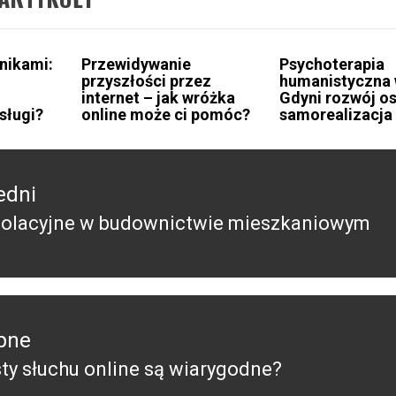
nikami:
Przewidywanie
Psychoterapia
przyszłości przez
humanistyczna
internet – jak wróżka
Gdyni rozwój os
sługi?
online może ci pomóc?
samorealizacja
edni
izolacyjne w budownictwie mieszkaniowym
edni
pne
sty słuchu online są wiarygodne?
pny