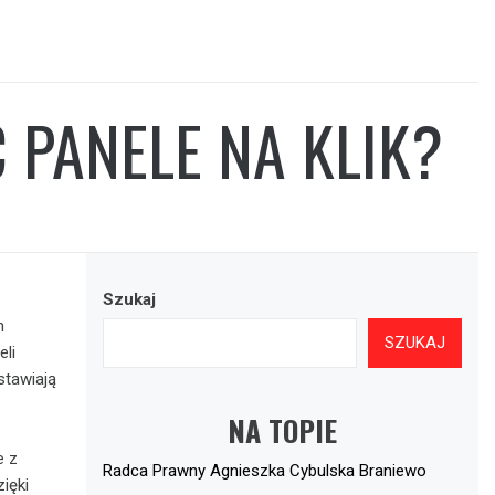
 PANELE NA KLIK?
Szukaj
h
SZUKAJ
eli
stawiają
NA TOPIE
e z
Radca Prawny Agnieszka Cybulska Braniewo
ięki