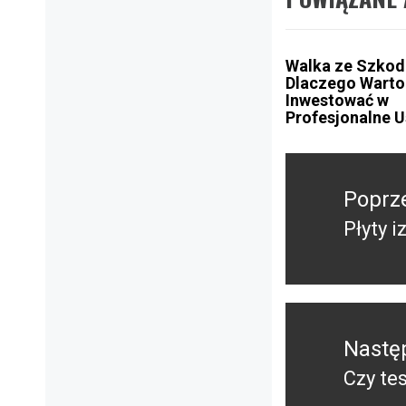
Walka ze Szkod
Dlaczego Warto
Inwestować w
Profesjonalne U
Nawigacja
wpisu
Poprz
Płyty 
Poprz
wpis:
Nastę
Czy te
Nastę