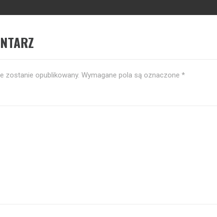
ENTARZ
ie zostanie opublikowany.
Wymagane pola są oznaczone
*