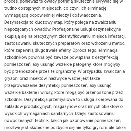
proces, ponieważ te owady potrafią skutecznie ukrywać się w
trudno dostępnych miejscach, co czyni ich eliminację
wymagającą odpowiedniej wiedzy i doświadczenia.
Dezynsekcja to kluczowy etap, który polega na zwalczaniu
niepożądanych owadów. Profesjonalne usługi dezynsekcyjne
skupiają się na precyzyjnym zidentyfikowaniu miejsca infestacji,
zastosowaniu skutecznych preparatów oraz wdrożeniu metod,
które zapewnią długotrwałe efekty. Oprócz tego, eliminacja
szkodników powinna być zawsze powiązana z dezynfekcją
pomieszczeń, aby usunąć wszelkie patogeny, które mogłyby
być przenoszone przez te organizmy. W przypadku zwalczania
gryzoni oraz insektów, niezwykle ważne jest także
przeprowadzenie dezynfekcji pomieszczeń, aby usunąć
wszelkie bakterie i wirusy, które mogą być przenoszone przez
szkodniki. Dezynfekcja przemysłowa to usługa skierowana do
zakładów produkcyjnych, magazynów oraz innych obiektów o
wysokich wymaganiach sanitarnych. Dzięki zastosowaniu
nowoczesnych technik, takich jak ozonowanie pomieszczeń,
możliwe jest skuteczne pozbycie się nie tylko gryzoni, ale także