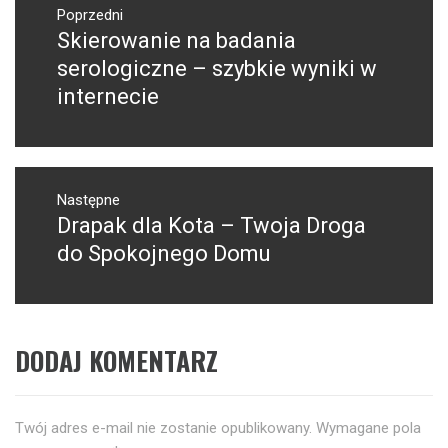
wpisu
Poprzedni
Skierowanie na badania
Poprzedni
wpis:
serologiczne – szybkie wyniki w
internecie
Następne
Drapak dla Kota – Twoja Droga
Następny
post:
do Spokojnego Domu
DODAJ KOMENTARZ
Twój adres e-mail nie zostanie opublikowany.
Wymagane pola