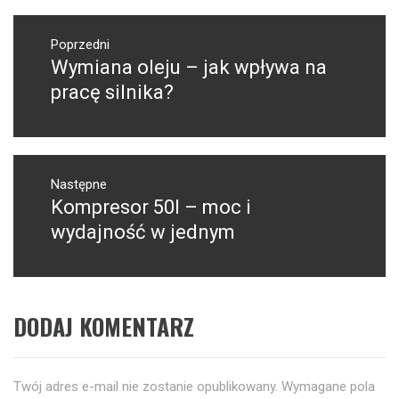
Nawigacja
wpisu
Poprzedni
Wymiana oleju – jak wpływa na
Poprzedni
wpis:
pracę silnika?
Następne
Kompresor 50l – moc i
Następny
post:
wydajność w jednym
DODAJ KOMENTARZ
Twój adres e-mail nie zostanie opublikowany.
Wymagane pola