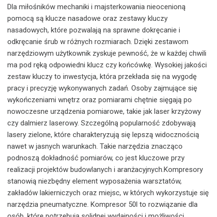
Dla miłośników mechaniki i majsterkowania nieocenioną
pomocą są klucze nasadowe oraz zestawy kluczy
nasadowych, które pozwalają na sprawne dokręcanie i
odkręcanie śrub w różnych rozmiarach. Dzięki zestawom
narzędziowym użytkownik zyskuje pewność, że w każdej chwili
ma pod ręką odpowiedni klucz czy końcówkę. Wysokiej jakości
zestaw kluczy to inwestycja, która przekłada się na wygodę
pracy i precyzję wykonywanych zadań. Osoby zajmujące się
wykończeniami wnętrz oraz pomiarami chętnie sięgają po
nowoczesne urządzenia pomiarowe, takie jak laser krzyżowy
czy dalmierz laserowy. Szczególną popularność zdobywają
lasery zielone, które charakteryzują się lepszą widocznością
nawet w jasnych warunkach. Takie narzędzia znacząco
podnoszą dokładność pomiarów, co jest kluczowe przy
realizacji projektów budowlanych i aranżacyjnych.Kompresory
stanowią niezbędny element wyposażenia warsztatów,
zakładów lakierniczych oraz miejsc, w których wykorzystuje się
narzędzia pneumatyczne. Kompresor 50l to rozwiązanie dla
osób, które potrzebują solidnej wydajności i możliwości