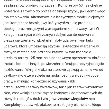
zasilania różnorodnych urządzeń. Kompresory 50 l są chętnie
wybierane zarówno do profesjonalnego użytku, jak i domowego
majsterkowania. Alternatywą dla klasycznych modeli olejowych
jest kompresor bezolejowy, który wyróżnia się prostszą
obsługą oraz mniejszymi wymaganiami konserwacyjnymi.W
kategorii narzędzi elektrycznych dużym zainteresowaniem
cieszą się wiertarko wkrętarki, młoty udarowe i wiertarki
udarowe, które umożliwiają szybkie i skuteczne wiercenie w
różnych materiałach. Szlifierki kątowe, w tym modele o
średnicy tarczy 125 mm, są nieodzownym sprzętem w obróbce
metalu, betonu i innych powierzchni, oferując precyzyjne cięcie
i szlifowanie. Wkrętarki akumulatorowe zyskują uznanie wśród
użytkowników ze względu na mobilność, trwałość i wygodę
pracy, eliminując konieczność używania kabli i
przedłużaczy.Zestawy wkrętaków, takie jak zestaw wkrętaków
Neo, zapewniają szeroki wybór końcówek dostosowanych do
różnych rodzajów śrub i wkrętów.
zestaw wkrętaków neo
Kompletny zestaw wkrętaków to niezbędny element każdego