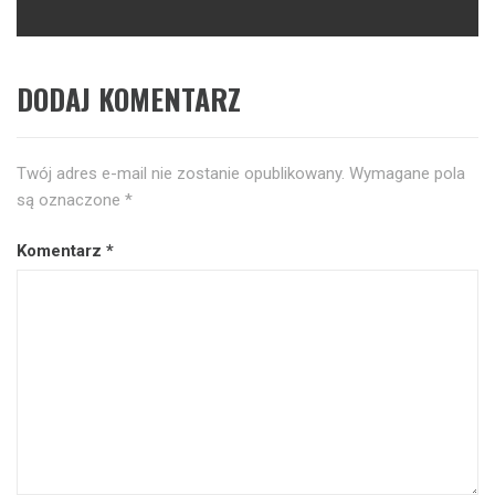
post:
DODAJ KOMENTARZ
Twój adres e-mail nie zostanie opublikowany.
Wymagane pola
są oznaczone
*
Komentarz
*