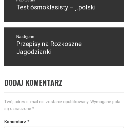
wpisu
Test ósmoklasisty – j.polski
Poprzedni
wpis:
Następne
Przepisy na Rozkoszne
Następny
post:
Jagodzianki
DODAJ KOMENTARZ
Twój adres e-mail nie zostanie opublikowany.
Wymagane pola
są oznaczone
*
Komentarz
*