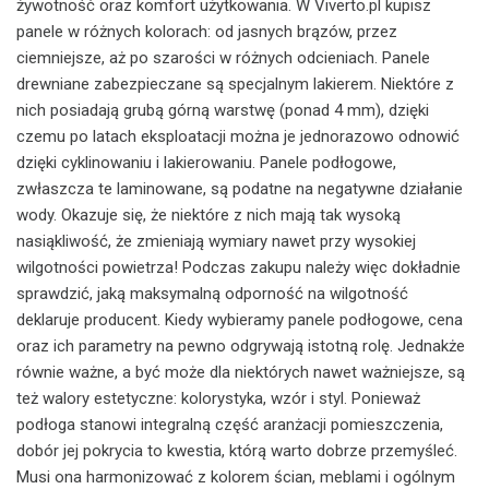
żywotność oraz komfort użytkowania. W Viverto.pl kupisz
panele w różnych kolorach: od jasnych brązów, przez
ciemniejsze, aż po szarości w różnych odcieniach. Panele
drewniane zabezpieczane są specjalnym lakierem. Niektóre z
nich posiadają grubą górną warstwę (ponad 4 mm), dzięki
czemu po latach eksploatacji można je jednorazowo odnowić
dzięki cyklinowaniu i lakierowaniu. Panele podłogowe,
zwłaszcza te laminowane, są podatne na negatywne działanie
wody. Okazuje się, że niektóre z nich mają tak wysoką
nasiąkliwość, że zmieniają wymiary nawet przy wysokiej
wilgotności powietrza! Podczas zakupu należy więc dokładnie
sprawdzić, jaką maksymalną odporność na wilgotność
deklaruje producent. Kiedy wybieramy panele podłogowe, cena
oraz ich parametry na pewno odgrywają istotną rolę. Jednakże
równie ważne, a być może dla niektórych nawet ważniejsze, są
też walory estetyczne: kolorystyka, wzór i styl. Ponieważ
podłoga stanowi integralną część aranżacji pomieszczenia,
dobór jej pokrycia to kwestia, którą warto dobrze przemyśleć.
Musi ona harmonizować z kolorem ścian, meblami i ogólnym