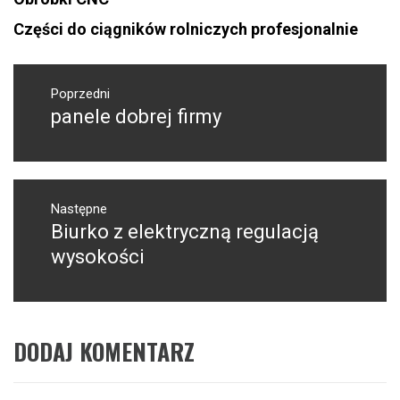
Części do ciągników rolniczych profesjonalnie
Nawigacja
wpisu
Poprzedni
panele dobrej firmy
Poprzedni
wpis:
Następne
Biurko z elektryczną regulacją
Następny
post:
wysokości
DODAJ KOMENTARZ