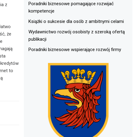
Poradniki biznesowe pomagające rozwijać
ia z
kompetencje
Książki o sukcesie dla osób z ambitnymi celami
 łatwo
Wydawnictwo rozwój osobisty z szeroką ofertą
ść, że
publikacji
ie
magają
Poradniki biznesowe wspierające rozwój firmy
sta
 kredytów
rnet to
ią