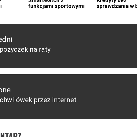
–
Smartwatch z
Kredyty bez
i
funkcjami sportowymi
sprawdzania w 
edni
 pożyczek na raty
edni
pne
 chwilówek przez internet
pny
ENTARZ