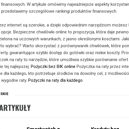
 finansowych. W artykule omówimy najważniejsze aspekty korzystan
az przedstawimy szczegółowe rankingi produktów finansowych.
zez internet są szerokie, a dzięki odpowiednim narzędziom możesz
pcje. Bezpieczne chwilówki online to propozycja, która daje pewno
ielona na uczciwych warunkach, z jasno określonymi kosztami. Jak
arto wybrać? Warto skorzystać z porównywarek chwilówek, które po
ferty, gwarantujące szybki dostęp do gotówki oraz niskie koszty. Pro
ek na raty to narzędzie, które umożliwia szybkie porównanie ofert
ie tej najlepszej.
Pożyczki bez BIK online
Pożyczka na raty przez inte
 dla każdego, kto potrzebuje środków na dowolny cel, z możliwośc
a wygodne raty.
Pożyczki na raty dla każdego
SKIE
ARTYKUŁY