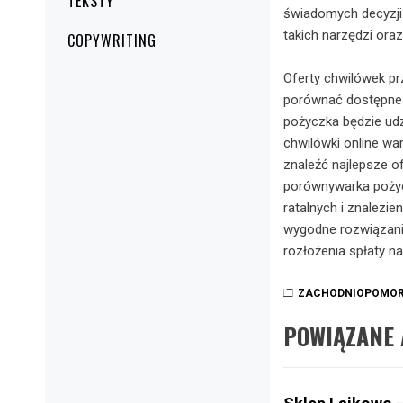
TEKSTY
świadomych decyzji
takich narzędzi or
COPYWRITING
Oferty chwilówek pr
porównać dostępne o
pożyczka będzie udz
chwilówki online w
znaleźć najlepsze o
porównywarka pożycz
ratalnych i znalezien
wygodne rozwiązanie
rozłożenia spłaty n
ZACHODNIOPOMOR
POWIĄZANE 