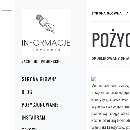
Przejdź
do
STRONA GŁÓWNA
treści
POŻYC
OPUBLIKOWANY DNI
ZACHODNIOPOMORSKIE
Menu
STRONA GŁÓWNA
główne
Współczesne zarząd
BLOG
znajomości dostępn
kredyty gotówkowe, 
POZYCJONOWANIE
wybrać rozwiązanie
pomocą mogą okazać 
INSTAGRAM
które oferują kompl
warunki kredytów, p