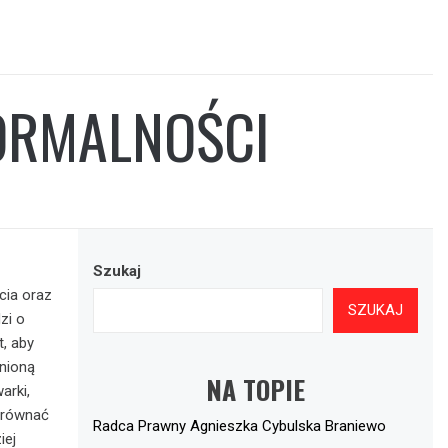
FORMALNOŚCI
Szukaj
cia oraz
SZUKAJ
zi o
, aby
nioną
NA TOPIE
arki,
orównać
Radca Prawny Agnieszka Cybulska Braniewo
iej