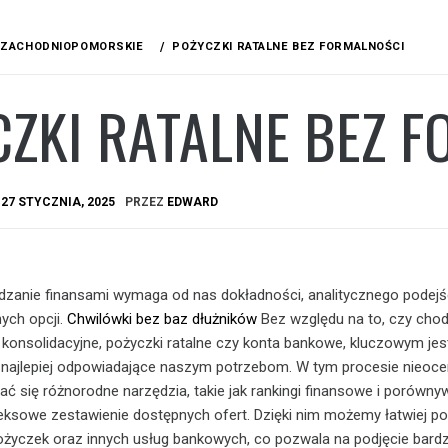
ZACHODNIOPOMORSKIE
POŻYCZKI RATALNE BEZ FORMALNOŚCI
ZKI RATALNE BEZ 
A
27 STYCZNIA, 2025
PRZEZ
EDWARD
zanie finansami wymaga od nas dokładności, analitycznego podejś
ych opcji.
Chwilówki bez baz dłużników
Bez względu na to, czy chod
konsolidacyjne, pożyczki ratalne czy konta bankowe, kluczowym jest
 najlepiej odpowiadające naszym potrzebom. W tym procesie nieoce
się różnorodne narzędzia, takie jak rankingi finansowe i porównyw
eksowe zestawienie dostępnych ofert. Dzięki nim możemy łatwiej p
ożyczek oraz innych usług bankowych, co pozwala na podjęcie bardz