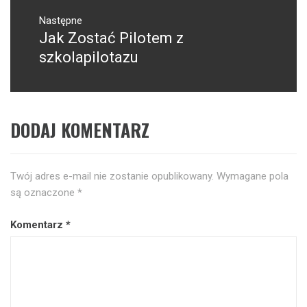
Następne
Jak Zostać Pilotem z
Następny
post:
szkolapilotazu
DODAJ KOMENTARZ
Twój adres e-mail nie zostanie opublikowany.
Wymagane pola
są oznaczone
*
Komentarz
*