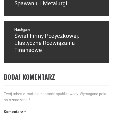
wpis:
Spawaniu i Metalurgii
Następne
Świat Firmy Pożyczkowej:
Następny
post:
Elastyczne Rozwiązania
Finansowe
DODAJ KOMENTARZ
Twój adres e-mail nie zostanie opublikowany.
Wymagane pola
są oznaczone
*
Komentarz
*