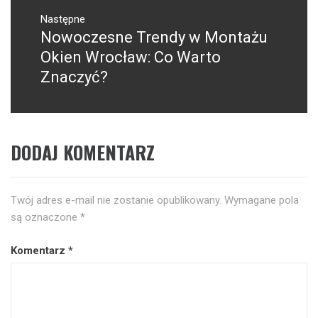
Następne
Nowoczesne Trendy w Montażu
Następny
post:
Okien Wrocław: Co Warto
Znaczyć?
DODAJ KOMENTARZ
Twój adres e-mail nie zostanie opublikowany.
Wymagane pola
są oznaczone
*
Komentarz
*