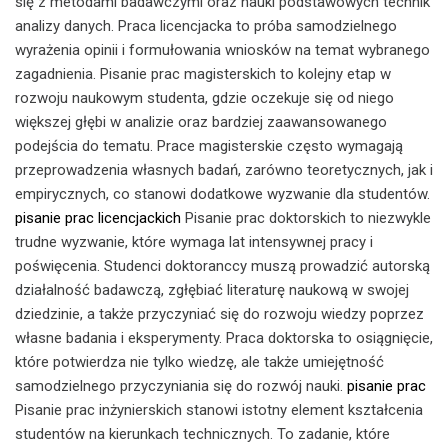
się z metodami badawczymi oraz nauki podstawowych technik
analizy danych. Praca licencjacka to próba samodzielnego
wyrażenia opinii i formułowania wniosków na temat wybranego
zagadnienia. Pisanie prac magisterskich to kolejny etap w
rozwoju naukowym studenta, gdzie oczekuje się od niego
większej głębi w analizie oraz bardziej zaawansowanego
podejścia do tematu. Prace magisterskie często wymagają
przeprowadzenia własnych badań, zarówno teoretycznych, jak i
empirycznych, co stanowi dodatkowe wyzwanie dla studentów.
pisanie prac licencjackich
Pisanie prac doktorskich to niezwykle
trudne wyzwanie, które wymaga lat intensywnej pracy i
poświęcenia. Studenci doktoranccy muszą prowadzić autorską
działalność badawczą, zgłębiać literaturę naukową w swojej
dziedzinie, a także przyczyniać się do rozwoju wiedzy poprzez
własne badania i eksperymenty. Praca doktorska to osiągnięcie,
które potwierdza nie tylko wiedzę, ale także umiejętność
samodzielnego przyczyniania się do rozwój nauki.
pisanie prac
Pisanie prac inżynierskich stanowi istotny element kształcenia
studentów na kierunkach technicznych. To zadanie, które