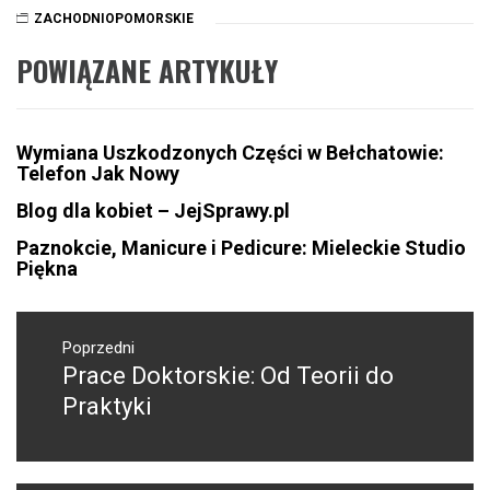
ZACHODNIOPOMORSKIE
POWIĄZANE ARTYKUŁY
Wymiana Uszkodzonych Części w Bełchatowie:
Telefon Jak Nowy
Blog dla kobiet – JejSprawy.pl
Paznokcie, Manicure i Pedicure: Mieleckie Studio
Piękna
Nawigacja
wpisu
Poprzedni
Prace Doktorskie: Od Teorii do
Poprzedni
wpis:
Praktyki