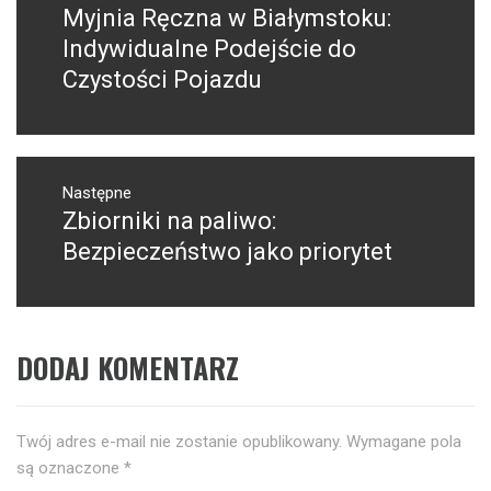
Myjnia Ręczna w Białymstoku:
Poprzedni
wpis:
Indywidualne Podejście do
Czystości Pojazdu
Następne
Zbiorniki na paliwo:
Następny
post:
Bezpieczeństwo jako priorytet
DODAJ KOMENTARZ
Twój adres e-mail nie zostanie opublikowany.
Wymagane pola
są oznaczone
*