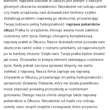
klientom. Naprawa lodówek w Olkuszu jest jednym z naszych
głównych obszarów działalności. Niezależnie od rodzaju usterki
czy marki urządzenia, nasi doświadczeni technicy szybko
zlokalizują problem i naprawią go skutecznie, przywracając
Twojej lodówce pełną funkcjonalność.
naprawa piekarników
olkusz
Pralka to urządzenie, którego awaria może zakłócić
codzienny rytm życia. Dlatego oferujemy kompleksową
naprawę pralek w Olkuszu. Nasze doświadczenie pozwala nam
skutecznie radzić sobie z różnymi usterkami, od najprostszych
po te bardziej złożone. Dzięki nam, Twoja pralka będzie działać
jak nowa. Zmywarka to kolejny element ułatwiający codzienne
życie. Kiedy jednak zaczyna sprawiać kłopoty, nie warto
zwlekać z naprawą. Nasza firma zajmuje się naprawą
zmywarek w Olkuszu, przywracając im pełną funkcjonalność i
sprawność działania. Piekarnik, który nie działa prawidłowo,
może stanowić poważną przeszkodę w codziennym
gotowaniu. Dlatego nasza oferta obejmuje także naprawę
piekarników w Olkuszu. Niezależnie od marki czy rodzaju
usterki, nasz zespół znajdzie rozwiązanie, które przywróci