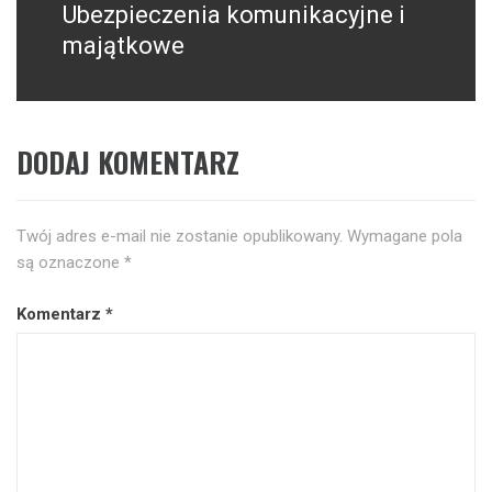
Ubezpieczenia komunikacyjne i
Następny
post:
majątkowe
DODAJ KOMENTARZ
Twój adres e-mail nie zostanie opublikowany.
Wymagane pola
są oznaczone
*
Komentarz
*