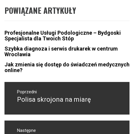
POWIĄZANE ARTYKUŁY
Profesjonalne Usługi Podologiczne – Bydgoski
Specjalista dla Twoich Stóp
Szybka diagnoza i serwis drukarek w centrum
Wrocławia
Jak zmienia się dostęp do świadczeń medycznych
online?
Nawigacja
wpisu
Poprzedni
Polisa skrojona na miarę
Poprzedni
wpis:
Następne