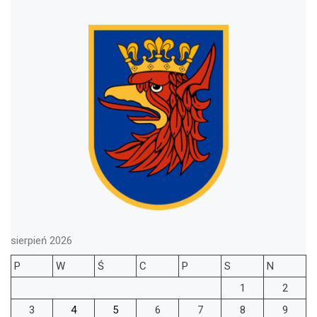
sierpień 2026
P
W
Ś
C
P
S
N
1
2
3
4
5
6
7
8
9