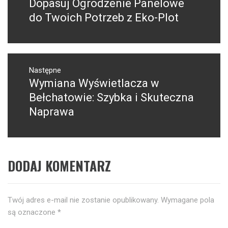
Dopasuj Ogrodzenie Panelowe
Poprzedni
wpis:
do Twoich Potrzeb z Eko-Plot
Następne
Wymiana Wyświetlacza w
Następny
post:
Bełchatowie: Szybka i Skuteczna
Naprawa
DODAJ KOMENTARZ
Twój adres e-mail nie zostanie opublikowany.
Wymagane pola
są oznaczone
*