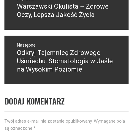
wpisu
Warszawski Okulista – Zdrowe
Poprzedni
wpis:
Oczy, Lepsza Jakość Życia
Następne
Odkryj Tajemnicę Zdrowego
Następny
post:
Uśmiechu: Stomatologia w Jaśle
na Wysokim Poziomie
DODAJ KOMENTARZ
Twój adres e-mail nie zostanie opublikowany.
Wymagane pola
są oznaczone
*