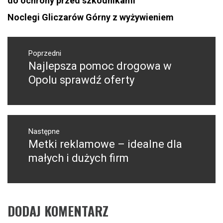
do ochrony przed szkodnikami
Noclegi Gliczarów Górny z wyżywieniem
Nawigacja
wpisu
Poprzedni
Najlepsza pomoc drogowa w
Poprzedni
wpis:
Opolu sprawdź oferty
Następne
Metki reklamowe – idealne dla
Następny
post:
małych i dużych firm
DODAJ KOMENTARZ