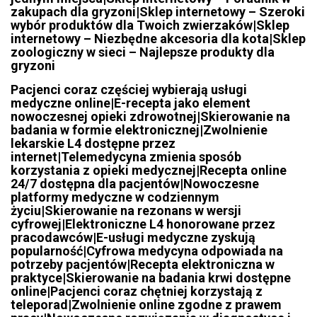
zakupach dla gryzoni|Sklep internetowy – Szeroki
wybór produktów dla Twoich zwierzaków|Sklep
internetowy – Niezbędne akcesoria dla kota|Sklep
zoologiczny w sieci – Najlepsze produkty dla
gryzoni
Pacjenci coraz częściej wybierają usługi
medyczne online|E-recepta jako element
nowoczesnej opieki zdrowotnej|Skierowanie na
badania w formie elektronicznej|Zwolnienie
lekarskie L4 dostępne przez
internet|Telemedycyna zmienia sposób
korzystania z opieki medycznej|Recepta online
24/7 dostępna dla pacjentów|Nowoczesne
platformy medyczne w codziennym
życiu|Skierowanie na rezonans w wersji
cyfrowej|Elektroniczne L4 honorowane przez
pracodawców|E-usługi medyczne zyskują
popularność|Cyfrowa medycyna odpowiada na
potrzeby pacjentów|Recepta elektroniczna w
praktyce|Skierowanie na badania krwi dostępne
online|Pacjenci coraz chętniej korzystają z
teleporad|Zwolnienie online zgodne z prawem