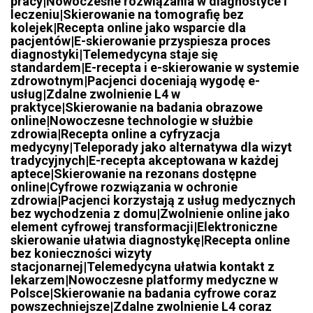
pracy|Nowoczesne rozwiązania w diagnostyce i
leczeniu|Skierowanie na tomografię bez
kolejek|Recepta online jako wsparcie dla
pacjentów|E-skierowanie przyspiesza proces
diagnostyki|Telemedycyna staje się
standardem|E-recepta i e-skierowanie w systemie
zdrowotnym|Pacjenci doceniają wygodę e-
usług|Zdalne zwolnienie L4 w
praktyce|Skierowanie na badania obrazowe
online|Nowoczesne technologie w służbie
zdrowia|Recepta online a cyfryzacja
medycyny|Teleporady jako alternatywa dla wizyt
tradycyjnych|E-recepta akceptowana w każdej
aptece|Skierowanie na rezonans dostępne
online|Cyfrowe rozwiązania w ochronie
zdrowia|Pacjenci korzystają z usług medycznych
bez wychodzenia z domu|Zwolnienie online jako
element cyfrowej transformacji|Elektroniczne
skierowanie ułatwia diagnostykę|Recepta online
bez konieczności wizyty
stacjonarnej|Telemedycyna ułatwia kontakt z
lekarzem|Nowoczesne platformy medyczne w
Polsce|Skierowanie na badania cyfrowe coraz
powszechniejsze|Zdalne zwolnienie L4 coraz