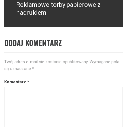
Reklamowe torby papierowe z
Następny
post:
nadrukiem
DODAJ KOMENTARZ
Twój adres e-mail nie zostanie opublikowany.
Wymagane pola
są oznaczone
*
Komentarz
*