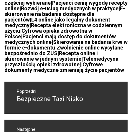
częściej wybierane|Pacjenci cenią wygodę recepty
online|Rozwój e-usług medycznych w praktyce|E-
skierowanie na badania dostępne dla
pacjentów|L4 online jako legalny dokument
medyczny|Recepta elektroniczna w codziennym
użyciu|Cyfrowa opieka zdrowotna w
Polsce|Pacjenci mają dostęp do dokumentów
medycznych online|Skierowanie na badania krwi w
formie e-dokumentu|Zwolnienie online wysyłane
bezpośrednio do ZUS|Recepta online i
skierowanie w jednym systemie|Telemedycyna
przyszłością opieki zdrowotnej|Cyfrowe
dokumenty medyczne zmieniają życie pacjentów
Nawigacja
wpisu
Poprzedni
Bezpieczne Taxi Nisko
Poprzedni
wpis:
Następne