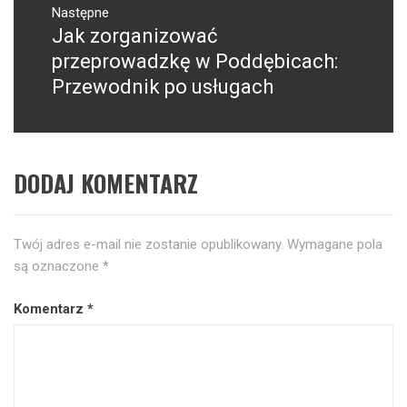
Następne
Jak zorganizować
Następny
post:
przeprowadzkę w Poddębicach:
Przewodnik po usługach
DODAJ KOMENTARZ
Twój adres e-mail nie zostanie opublikowany.
Wymagane pola
są oznaczone
*
Komentarz
*