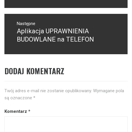
Następne
Aplikacja UPRAWNIENIA
Następny
post:
BUDOWLANE na TELEFON
DODAJ KOMENTARZ
Twój adres e-mail nie zostanie opublikowany.
Wymagane pola
są oznaczone
*
Komentarz
*