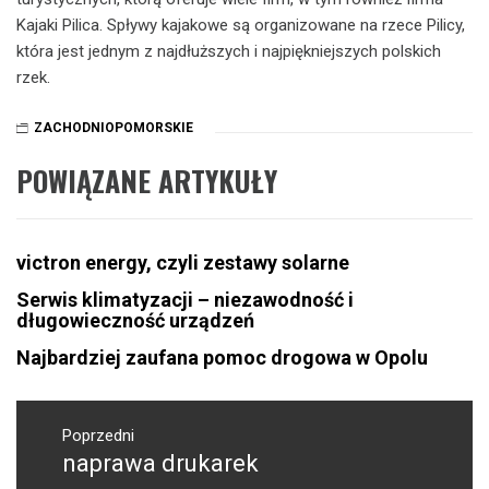
Kajaki Pilica. Spływy kajakowe są organizowane na rzece Pilicy,
która jest jednym z najdłuższych i najpiękniejszych polskich
rzek.
ZACHODNIOPOMORSKIE
POWIĄZANE ARTYKUŁY
victron energy, czyli zestawy solarne
Serwis klimatyzacji – niezawodność i
długowieczność urządzeń
Najbardziej zaufana pomoc drogowa w Opolu
Nawigacja
wpisu
Poprzedni
naprawa drukarek
Poprzedni
wpis: