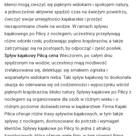
klienci mogą cieszyć się pięknymi widokami i spokojem natury,
a jednocześnie aktywnie spędzić czas na świeżym powietrzu,
ćwiczyć swoje umiejętności kajakarskie i przeżyć
niezapomniane chwile na wodzie. W ramach spływu
kajakowego po Pilicy z noclegiem, uczestnicy przepływają
różne odcinki rzeki, podziwiając piękno krajobrazów, a także
zatrzymując się na postojach, by odpocząć i zjeść posiłek.
Spływ kajakowy Pilicą cena
Wieczorem, po całym dniu
spędzonym na wodzie, uczestnicy mają możliwość
zrelaksowania się, delektując się smakiem ogniska i
wspaniałymi widokami nieba. Taki spływ kajakowy to doskonała
okazja do oderwania się od codzienności i wypoczynku wśród
pięknych krajobrazów, blisko natury. Spływy kajakowe po Pilicy z
noclegiem są organizowane dla osób w różnym wieku i o
różnym poziomie doświadczenia w kajakarstwie. Firma Kajaki
Pilica oferuje różne trasy spływów kajakowych, w tym także
spływy z noclegiem, dostosowane do potrzeb i wymagań
klientów. Spływy kajakowe po Pilicy to jedna z atrakcji
turystycznych, którą oferuje wiele firm, w tym również firma