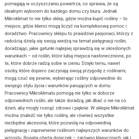
pomagają w oczyszczaniu powietrza, co sprawia, że są
idealnym wyborem do każdego domu czy biura. Jednak
Mikroklimat to nie tylko sklep, gdzie można kupić rośliny – to
miejsce, gdzie klienci mogą liczyć na kompleksową pomoc i
doradztwo. Pracownicy sklepu to prawdziwi pasjonaci, którzy z
radością dzielą się swoją wiedzą na temat pielęgnacji roślin,
doradzając, jakie gatunki najlepiej sprawdzą się w określonych
warunkach – od roślin, które lubią miejsca nasłonecznione, po
te, które dobrze radzą sobie w cieniu. Dzięki temu, nawet
osoby, które dopiero zaczynają swoją przygodę z roślinami,
mogą czuć się pewnie, wybierając rośliny odpowiednie do
swojego stylu życia i warunków panujących w domu.
Pracownicy Mikroklimatu pomogą nie tylko w doborze
odpowiednich roślin, ale także doradzą, jak dbać o nie na co
dzień, aby mogły rosnąć zdrowo i pięknie. W sklepie Mikroklimat
można znaleźć nie tylko rośliny, ale również wszystkie
niezbędne akcesoria, które pozwolą na odpowiednią
pielęgnację i zapewnienie roślinom najlepszych warunków do
wzrostu. Bogata oferta doniczek – zarówno klasycznych, jak i