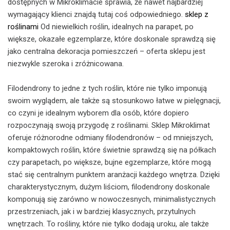
dostępnych w Mikroklimacie sprawia, że nawet najbardziej
wymagający klienci znajdą tutaj coś odpowiedniego.
sklep z
roślinami
Od niewielkich roślin, idealnych na parapet, po
większe, okazałe egzemplarze, które doskonale sprawdzą się
jako centralna dekoracja pomieszczeń – oferta sklepu jest
niezwykle szeroka i zróżnicowana.
Filodendrony to jedne z tych roślin, które nie tylko imponują
swoim wyglądem, ale także są stosunkowo łatwe w pielęgnacji,
co czyni je idealnym wyborem dla osób, które dopiero
rozpoczynają swoją przygodę z roślinami. Sklep Mikroklimat
oferuje różnorodne odmiany filodendronów – od mniejszych,
kompaktowych roślin, które świetnie sprawdzą się na półkach
czy parapetach, po większe, bujne egzemplarze, które mogą
stać się centralnym punktem aranżacji każdego wnętrza. Dzięki
charakterystycznym, dużym liściom, filodendrony doskonale
komponują się zarówno w nowoczesnych, minimalistycznych
przestrzeniach, jak i w bardziej klasycznych, przytulnych
wnętrzach. To rośliny, które nie tylko dodają uroku, ale także