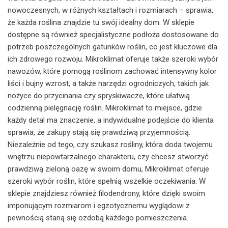
nowoczesnych, w różnych kształtach i rozmiarach – sprawia,
że każda roślina znajdzie tu swój idealny dom. W sklepie
dostępne są również specjalistyczne podłoża dostosowane do
potrzeb poszczególnych gatunków roślin, co jest kluczowe dla
ich zdrowego rozwoju. Mikroklimat oferuje także szeroki wybór
nawozów, które pomogą roślinom zachować intensywny kolor
liści i bujny wzrost, a także narzędzi ogrodniczych, takich jak
nożyce do przycinania czy spryskiwacze, które ułatwią
codzienną pielęgnację roślin. Mikroklimat to miejsce, gdzie
każdy detal ma znaczenie, a indywidualne podejście do klienta
sprawia, że zakupy stają się prawdziwą przyjemnością.
Niezależnie od tego, czy szukasz rośliny, która doda twojemu
wnętrzu niepowtarzalnego charakteru, czy chcesz stworzyć
prawdziwą zieloną oazę w swoim domu, Mikroklimat oferuje
szeroki wybór roślin, które spełnią wszelkie oczekiwania. W
sklepie znajdziesz również filodendrony, które dzięki swoim
imponującym rozmiarom i egzotycznemu wyglądowi z
pewnością staną się ozdobą każdego pomieszczenia.