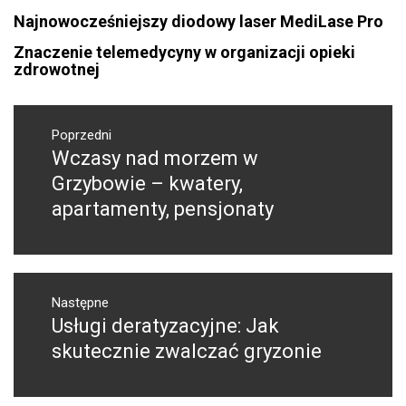
Najnowocześniejszy diodowy laser MediLase Pro
Znaczenie telemedycyny w organizacji opieki
zdrowotnej
Nawigacja
wpisu
Poprzedni
Wczasy nad morzem w
Poprzedni
wpis:
Grzybowie – kwatery,
apartamenty, pensjonaty
Następne
Usługi deratyzacyjne: Jak
Następny
post:
skutecznie zwalczać gryzonie