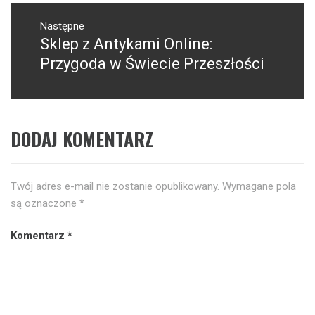
Następne
Sklep z Antykami Online:
Następny
post:
Przygoda w Świecie Przeszłości
DODAJ KOMENTARZ
Twój adres e-mail nie zostanie opublikowany.
Wymagane pola
są oznaczone
*
Komentarz
*