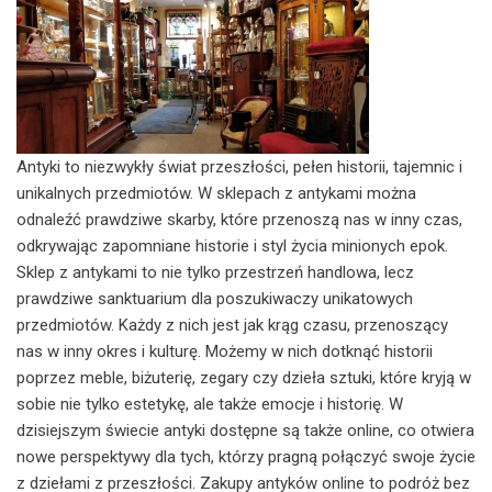
Antyki to niezwykły świat przeszłości, pełen historii, tajemnic i
unikalnych przedmiotów. W sklepach z antykami można
odnaleźć prawdziwe skarby, które przenoszą nas w inny czas,
odkrywając zapomniane historie i styl życia minionych epok.
Sklep z antykami to nie tylko przestrzeń handlowa, lecz
prawdziwe sanktuarium dla poszukiwaczy unikatowych
przedmiotów. Każdy z nich jest jak krąg czasu, przenoszący
nas w inny okres i kulturę. Możemy w nich dotknąć historii
poprzez meble, biżuterię, zegary czy dzieła sztuki, które kryją w
sobie nie tylko estetykę, ale także emocje i historię. W
dzisiejszym świecie antyki dostępne są także online, co otwiera
nowe perspektywy dla tych, którzy pragną połączyć swoje życie
z dziełami z przeszłości. Zakupy antyków online to podróż bez