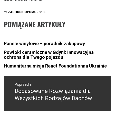
ZACHODNIOPOMORSKIE
POWIĄZANE ARTYKUŁY
Panele winylowe – poradnik zakupowy
Powłoki ceramiczne w Gdyni: Innowacyjna
ochrona dla Twego pojazdu
Humanitarna misja React Foundationna Ukrainie
Nawigacja
wpisu
Poprzedni
Dopasowane Rozwiązania dla
Poprzedni
wpis:
Wszystkich Rodzajów Dachów