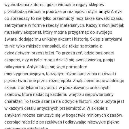
wychodzenia z domu, gdzie wirtualne regały sklepów
przechodzą wirtualne podróże przez epoki i style.
antyki
Antyki
do sprzedaży to nie tylko przedmioty, lecz także kawałki czasu,
zatrzymane w formie rzeczy materialnych. Każdy z nich jest jak
muzealny eksponat, który można przygarnąć do swojego
świata, dodając mu unikalny akcent i historię. Sklep z antykami
to nie tylko miejsce transakcji, ale także spotkania z
dziedzictwem przeszłości. To przestrzeń, gdzie pasjonaci,
eksperci, czy artyści mogą dzielić się swoją wiedzą, pasją i
odkryciami. Antyki stają się więc pomostem
międzygeneracyjnym, łączącym różne spojrzenia na świat i
piękno tworzone przez różne epoki. Znalezienie odpowiedniego
sklepu z antykami to podróż w poszukiwaniu unikalnych
skarbów, które nadadzą każdemu wnętrzu niepowtarzalny
charakter. To także szansa na odkrycie historii, która ukryta jest
w każdym detalu antycznych przedmiotów. W sklepie z
antykami można zanurzyć się w bogactwie minionych czasów,
czerpiąc radość z poszukiwań i odkrywając niezwykłe piękno
antycznych artefaktów.