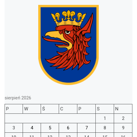
sierpień 2026
P
W
Ś
C
P
S
N
1
2
3
4
5
6
7
8
9