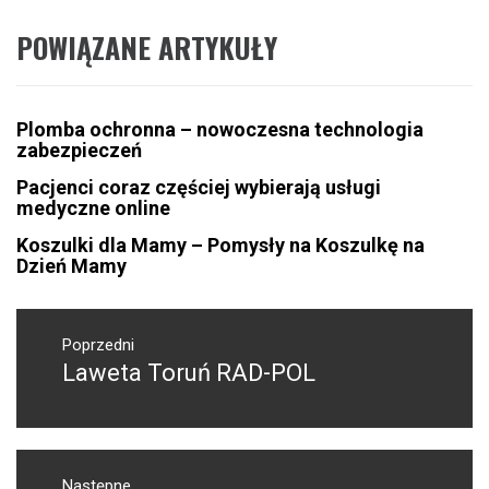
POWIĄZANE ARTYKUŁY
Plomba ochronna – nowoczesna technologia
zabezpieczeń
Pacjenci coraz częściej wybierają usługi
medyczne online
Koszulki dla Mamy – Pomysły na Koszulkę na
Dzień Mamy
Nawigacja
wpisu
Poprzedni
Laweta Toruń RAD-POL
Poprzedni
wpis:
Następne