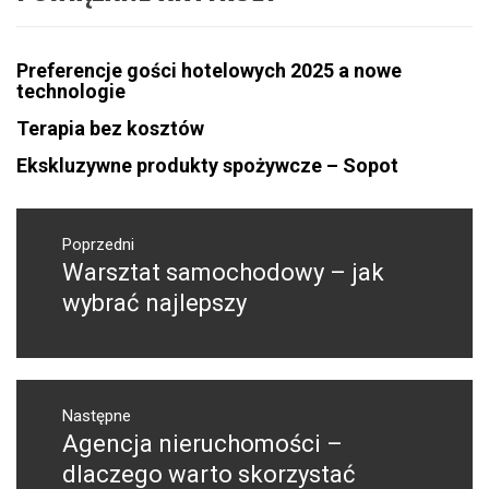
Preferencje gości hotelowych 2025 a nowe
technologie
Terapia bez kosztów
Ekskluzywne produkty spożywcze – Sopot
Nawigacja
wpisu
Poprzedni
Warsztat samochodowy – jak
Poprzedni
wpis:
wybrać najlepszy
Następne
Agencja nieruchomości –
Następny
post:
dlaczego warto skorzystać