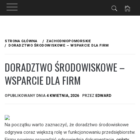
Przejdź
do
STRONA GŁÓWNA
ZACHODNIOPOMORSKIE
treści
DORADZTWO ŚRODOWISKOWE – WSPARCIE DLA FIRM
DORADZTWO ŚRODOWISKOWE –
WSPARCIE DLA FIRM
OPUBLIKOWANY DNIA
4 KWIETNIA, 2026
PRZEZ
EDWARD
Na początku warto zaznaczyć, że doradztwo środowiskowe
odgrywa coraz większą rolę w funkcjonowaniu przedsiębiorstw.
Firmy powinny prowadzić odpowiednią dokumentację.
opłaty