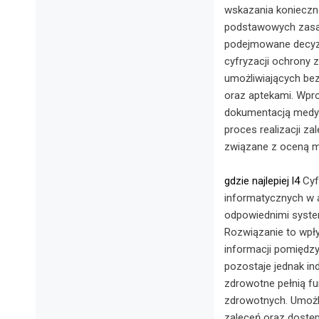
wskazania konieczno
podstawowych zasa
podejmowane decyzj
cyfryzacji ochrony
umożliwiających be
oraz aptekami. Wpro
dokumentacją medyc
proces realizacji z
związane z oceną m
gdzie najlepiej l4
Cyf
informatycznych w 
odpowiednimi syste
Rozwiązanie to wpły
informacji pomiędz
pozostaje jednak in
zdrowotne pełnią fu
zdrowotnych. Umożli
zaleceń oraz dostęp