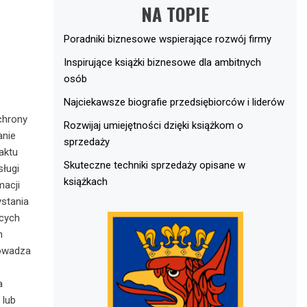
NA TOPIE
Poradniki biznesowe wspierające rozwój firmy
Inspirujące książki biznesowe dla ambitnych
osób
Najciekawsze biografie przedsiębiorców i liderów
chrony
Rozwijaj umiejętności dzięki książkom o
anie
sprzedaży
aktu
Skuteczne techniki sprzedaży opisane w
ługi
książkach
macji
stania
ących
m
rowadza
a
 lub