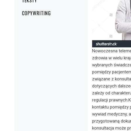
TEKSTY
COPYWRITING
Nowoczesna teleme
zdrowia w wielu kra
wybranych świadcze
pomiędzy pacjentem
związane z konsulta
dotyczących dalsz
zależy od charakte
regulacji prawnych.K
kontaktu pomiędzy p
wywiad medyczny, a
przygotowaną dokume
konsultacja może pr