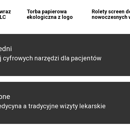
 wraz
Torba papierowa
Rolety screen d
DLC
ekologiczna z logo
nowoczesnych 
edni
 cyfrowych narzędzi dla pacjentów
edni
pne
dycyna a tradycyjne wizyty lekarskie
pny