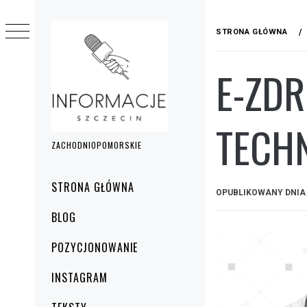
Przejdź
do
STRONA GŁÓWNA
treści
E-ZDR
TECH
ZACHODNIOPOMORSKIE
Menu
STRONA GŁÓWNA
OPUBLIKOWANY DNI
główne
BLOG
POZYCJONOWANIE
INSTAGRAM