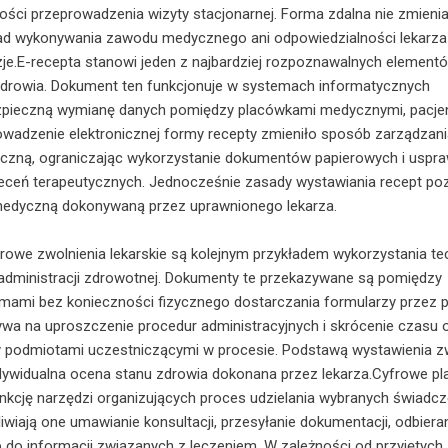
ści przeprowadzenia wizyty stacjonarnej. Forma zdalna nie zmieni
d wykonywania zawodu medycznego ani odpowiedzialności lekarza
e.E-recepta stanowi jeden z najbardziej rozpoznawalnych element
 zdrowia. Dokument ten funkcjonuje w systemach informatycznych
zpieczną wymianę danych pomiędzy placówkami medycznymi, pacje
wadzenie elektronicznej formy recepty zmieniło sposób zarządzani
zną, ograniczając wykorzystanie dokumentów papierowych i uspra
aleceń terapeutycznych. Jednocześnie zasady wystawiania recept po
edyczną dokonywaną przez uprawnionego lekarza.
rowe zwolnienia lekarskie są kolejnym przykładem wykorzystania tec
administracji zdrowotnej. Dokumenty te przekazywane są pomiędzy
mami bez konieczności fizycznego dostarczania formularzy przez p
wa na uproszczenie procedur administracyjnych i skrócenie czasu 
y podmiotami uczestniczącymi w procesie. Podstawą wystawienia z
dywidualna ocena stanu zdrowia dokonana przez lekarza.Cyfrowe pl
nkcję narzędzi organizujących proces udzielania wybranych świadc
wiają one umawianie konsultacji, przesyłanie dokumentacji, odbiera
 do informacji związanych z leczeniem. W zależności od przyjętych