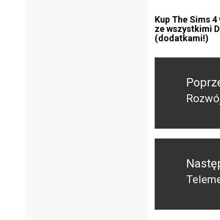
Kup The Sims 4
ze wszystkimi 
(dodatkami!)
Nawigacja
wpisu
Poprz
Rozwój
Poprz
wpis:
Nastę
Teleme
Nastę
post: