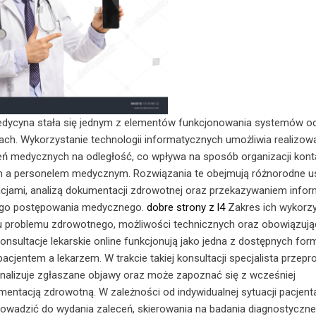
dycyna stała się jednym z elementów funkcjonowania systemów o
jach. Wykorzystanie technologii informatycznych umożliwia realizow
ń medycznych na odległość, co wpływa na sposób organizacji kont
 a personelem medycznym. Rozwiązania te obejmują różnorodne us
cjami, analizą dokumentacji zdrowotnej oraz przekazywaniem infor
ego postępowania medycznego.
dobre strony z l4
Zakres ich wykorzy
ru problemu zdrowotnego, możliwości technicznych oraz obowiązuj
onsultacje lekarskie online funkcjonują jako jedna z dostępnych for
acjentem a lekarzem. W trakcie takiej konsultacji specjalista przep
nalizuje zgłaszane objawy oraz może zapoznać się z wcześniej
ntacją zdrowotną. W zależności od indywidualnej sytuacji pacjent
owadzić do wydania zaleceń, skierowania na badania diagnostyczne