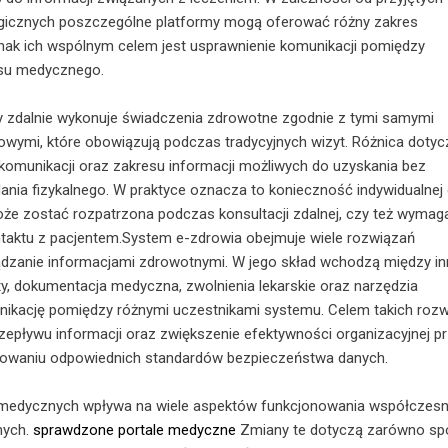
gicznych poszczególne platformy mogą oferować różny zakres
dnak ich wspólnym celem jest usprawnienie komunikacji pomiędzy
esu medycznego.
y zdalnie wykonuje świadczenia zdrowotne zgodnie z tymi samymi
wymi, które obowiązują podczas tradycyjnych wizyt. Różnica dotyc
omunikacji oraz zakresu informacji możliwych do uzyskania bez
nia fizykalnego. W praktyce oznacza to konieczność indywidualnej 
że zostać rozpatrzona podczas konsultacji zdalnej, czy też wymag
taktu z pacjentem.System e-zdrowia obejmuje wiele rozwiązań
ądzanie informacjami zdrowotnymi. W jego skład wchodzą między i
ty, dokumentacja medyczna, zwolnienia lekarskie oraz narzędzia
nikację pomiędzy różnymi uczestnikami systemu. Celem takich roz
rzepływu informacji oraz zwiększenie efektywności organizacyjnej p
owaniu odpowiednich standardów bezpieczeństwa danych.
 medycznych wpływa na wiele aspektów funkcjonowania współczes
nych.
sprawdzone portale medyczne
Zmiany te dotyczą zarówno s