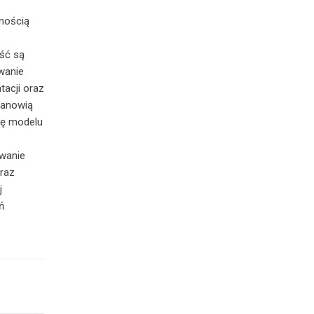
znością
ść są
wanie
acji oraz
tanowią
się modelu
owanie
raz
j
ń