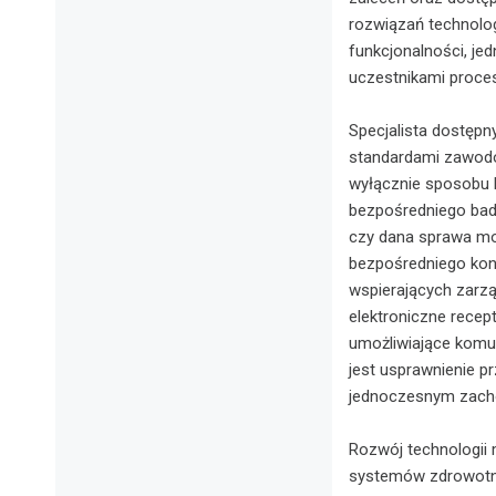
rozwiązań technolo
funkcjonalności, je
uczestnikami proc
Specjalista dostępn
standardami zawodo
wyłącznie sposobu k
bezpośredniego bada
czy dana sprawa mo
bezpośredniego kon
wspierających zarz
elektroniczne recep
umożliwiające komu
jest usprawnienie p
jednoczesnym zach
Rozwój technologii
systemów zdrowot