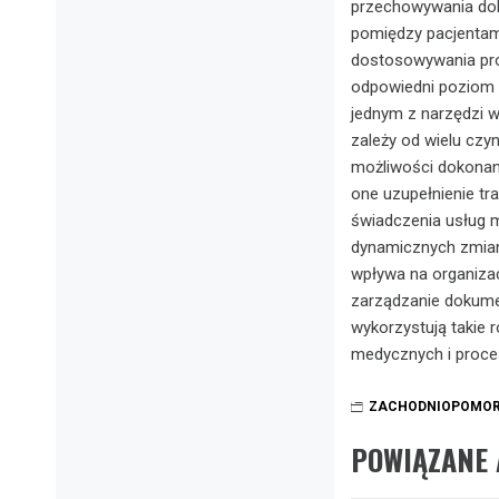
przechowywania doku
pomiędzy pacjentami
dostosowywania pro
odpowiedni poziom 
jednym z narzędzi 
zależy od wielu czy
możliwości dokonan
one uzupełnienie tr
świadczenia usług
dynamicznych zmian
wpływa na organiza
zarządzanie dokume
wykorzystują takie 
medycznych i proce
ZACHODNIOPOMOR
POWIĄZANE 