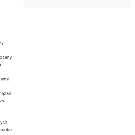
zy
oceny,
a
nnymi
wiązań
rzy
nych
posobu