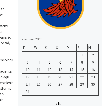
a
 za
ów
ntami
a
wniając
sierpień 2026
zostały
P
W
Ś
C
P
S
N
1
2
hnologii
3
4
5
6
7
8
9
10
11
12
13
14
15
16
acjenta.
17
18
19
20
21
22
23
obiegu
wolnienia
24
25
26
27
28
29
30
atformy
31
zeń
nie
« lip