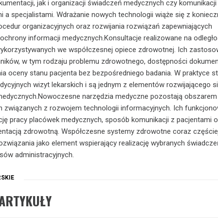
mentacji, jak i organizacji świadczeń medycznych czy komunikacji
 a specjalistami. Wdrażanie nowych technologii wiąże się z koniec
cedur organizacyjnych oraz rozwijania rozwiązań zapewniających
ochrony informacji medycznych.Konsultacje realizowane na odległo
wykorzystywanych we współczesnej opiece zdrowotnej. Ich zastoso
nników, w tym rodzaju problemu zdrowotnego, dostępności dokument
ia oceny stanu pacjenta bez bezpośredniego badania. W praktyce s
adycyjnych wizyt lekarskich i są jednym z elementów rozwijającego 
 medycznych.Nowoczesne narzędzia medyczne pozostają obszarem
 związanych z rozwojem technologii informacyjnych. Ich funkcjon
cję pracy placówek medycznych, sposób komunikacji z pacjentami o
ntacją zdrowotną. Współczesne systemy zdrowotne coraz częście
rozwiązania jako element wspierający realizację wybranych świadcze
sów administracyjnych.
SKIE
ARTYKUŁY