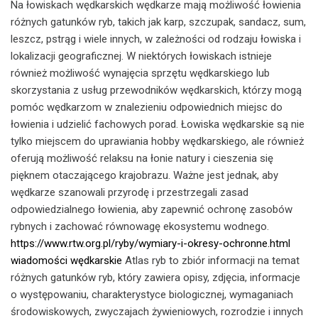
Na łowiskach wędkarskich wędkarze mają możliwość łowienia
różnych gatunków ryb, takich jak karp, szczupak, sandacz, sum,
leszcz, pstrąg i wiele innych, w zależności od rodzaju łowiska i
lokalizacji geograficznej. W niektórych łowiskach istnieje
również możliwość wynajęcia sprzętu wędkarskiego lub
skorzystania z usług przewodników wędkarskich, którzy mogą
pomóc wędkarzom w znalezieniu odpowiednich miejsc do
łowienia i udzielić fachowych porad. Łowiska wędkarskie są nie
tylko miejscem do uprawiania hobby wędkarskiego, ale również
oferują możliwość relaksu na łonie natury i cieszenia się
pięknem otaczającego krajobrazu. Ważne jest jednak, aby
wędkarze szanowali przyrodę i przestrzegali zasad
odpowiedzialnego łowienia, aby zapewnić ochronę zasobów
rybnych i zachować równowagę ekosystemu wodnego.
https://www.rtw.org.pl/ryby/wymiary-i-okresy-ochronne.html
wiadomości wędkarskie
Atlas ryb to zbiór informacji na temat
różnych gatunków ryb, który zawiera opisy, zdjęcia, informacje
o występowaniu, charakterystyce biologicznej, wymaganiach
środowiskowych, zwyczajach żywieniowych, rozrodzie i innych