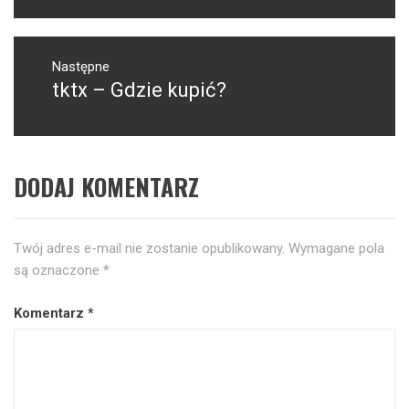
Następne
tktx – Gdzie kupić?
Następny
post:
DODAJ KOMENTARZ
Twój adres e-mail nie zostanie opublikowany.
Wymagane pola
są oznaczone
*
Komentarz
*