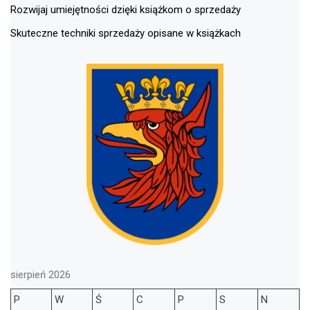
Rozwijaj umiejętności dzięki książkom o sprzedaży
Skuteczne techniki sprzedaży opisane w książkach
sierpień 2026
P
W
Ś
C
P
S
N