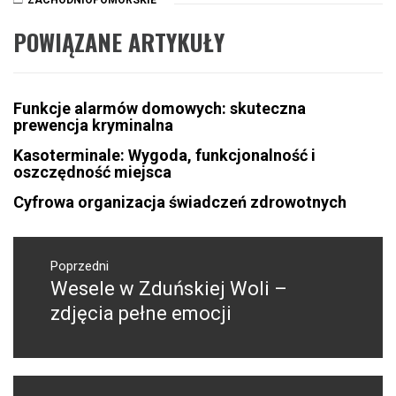
POWIĄZANE ARTYKUŁY
Funkcje alarmów domowych: skuteczna
prewencja kryminalna
Kasoterminale: Wygoda, funkcjonalność i
oszczędność miejsca
Cyfrowa organizacja świadczeń zdrowotnych
Nawigacja
wpisu
Poprzedni
Wesele w Zduńskiej Woli –
Poprzedni
wpis:
zdjęcia pełne emocji