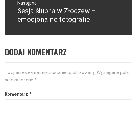
Następne
Sesja ślubna w Złoczew –
Następny
post:
emocjonalne fotografie
DODAJ KOMENTARZ
Twój adres e-mail nie zostanie opublikowany.
Wymagane pola
są oznaczone
*
Komentarz
*