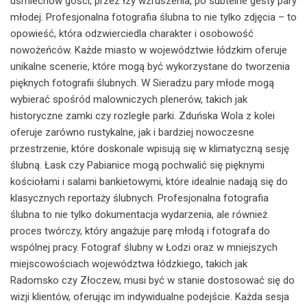
uśmiechów gości, przez łzy wzruszenia, po subtelne gesty pary
młodej. Profesjonalna fotografia ślubna to nie tylko zdjęcia – to
opowieść, która odzwierciedla charakter i osobowość
nowożeńców. Każde miasto w województwie łódzkim oferuje
unikalne scenerie, które mogą być wykorzystane do tworzenia
pięknych fotografii ślubnych. W Sieradzu pary młode mogą
wybierać spośród malowniczych plenerów, takich jak
historyczne zamki czy rozległe parki. Zduńska Wola z kolei
oferuje zarówno rustykalne, jak i bardziej nowoczesne
przestrzenie, które doskonale wpisują się w klimatyczną sesję
ślubną. Łask czy Pabianice mogą pochwalić się pięknymi
kościołami i salami bankietowymi, które idealnie nadają się do
klasycznych reportaży ślubnych. Profesjonalna fotografia
ślubna to nie tylko dokumentacja wydarzenia, ale również
proces twórczy, który angażuje parę młodą i fotografa do
wspólnej pracy. Fotograf ślubny w Łodzi oraz w mniejszych
miejscowościach województwa łódzkiego, takich jak
Radomsko czy Złoczew, musi być w stanie dostosować się do
wizji klientów, oferując im indywidualne podejście. Każda sesja