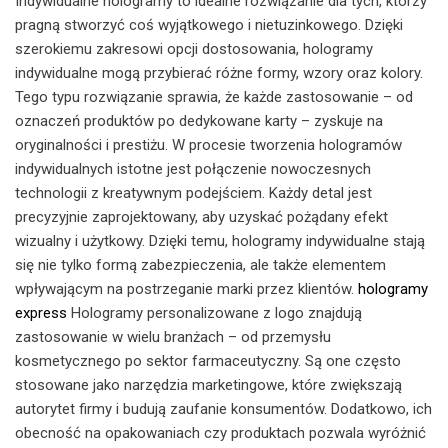
Indywidualne hologramy to idealne rozwiązanie dla tych, którzy
pragną stworzyć coś wyjątkowego i nietuzinkowego. Dzięki
szerokiemu zakresowi opcji dostosowania, hologramy
indywidualne mogą przybierać różne formy, wzory oraz kolory.
Tego typu rozwiązanie sprawia, że każde zastosowanie – od
oznaczeń produktów po dedykowane karty – zyskuje na
oryginalności i prestiżu. W procesie tworzenia hologramów
indywidualnych istotne jest połączenie nowoczesnych
technologii z kreatywnym podejściem. Każdy detal jest
precyzyjnie zaprojektowany, aby uzyskać pożądany efekt
wizualny i użytkowy. Dzięki temu, hologramy indywidualne stają
się nie tylko formą zabezpieczenia, ale także elementem
wpływającym na postrzeganie marki przez klientów.
hologramy
express
Hologramy personalizowane z logo znajdują
zastosowanie w wielu branżach – od przemysłu
kosmetycznego po sektor farmaceutyczny. Są one często
stosowane jako narzędzia marketingowe, które zwiększają
autorytet firmy i budują zaufanie konsumentów. Dodatkowo, ich
obecność na opakowaniach czy produktach pozwala wyróżnić