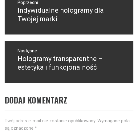
wpisu
Poprzedni
Indywidualne hologramy dla
Poprzedni
wpis:
Twojej marki
Następne
Hologramy transparentne –
Następny
post:
estetyka i funkcjonalność
DODAJ KOMENTARZ
Twój adres e-mail nie zostanie opublikowany.
Wymagane pola
są oznaczone
*