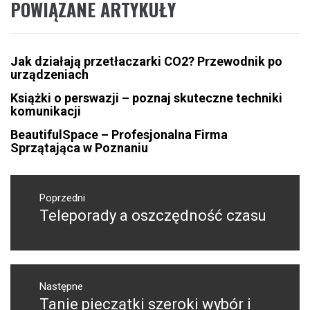
POWIĄZANE ARTYKUŁY
Jak działają przetłaczarki CO2? Przewodnik po
urządzeniach
Książki o perswazji – poznaj skuteczne techniki
komunikacji
BeautifulSpace – Profesjonalna Firma
Sprzątająca w Poznaniu
Nawigacja
wpisu
Poprzedni
Teleporady a oszczędność czasu
Poprzedni
wpis:
Następne
Tanie pieczątki szeroki wybór i
Następny