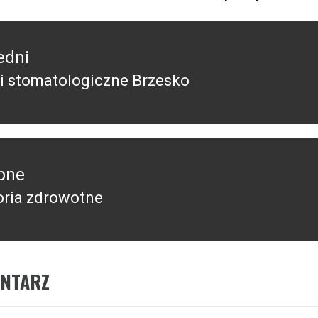
edni
i stomatologiczne Brzesko
edni
pne
ria zdrowotne
pny
ENTARZ