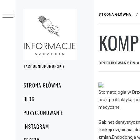
Przejdź
do
STRONA GŁÓWNA
treści
KOMP
OPUBLIKOWANY DNI
ZACHODNIOPOMORSKIE
Menu
STRONA GŁÓWNA
główne
Stomatologia w Brze
BLOG
oraz profilaktyką j
medyczne.
POZYCJONOWANIE
Gabinet dentystyczn
INSTAGRAM
funkcji uzębienia.
dr
zmian.Endodoncja w