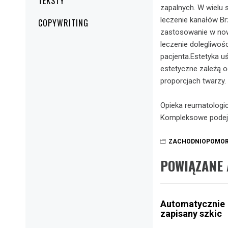
TEKSTY
zapalnych. W wielu
leczenie kanałów Br
COPYWRITING
zastosowanie w now
leczenie dolegliwoś
pacjenta.Estetyka u
estetyczne zależą o
proporcjach twarzy.
Opieka reumatologi
Kompleksowe podejśc
ZACHODNIOPOMOR
POWIĄZANE 
Automatycznie
zapisany szkic