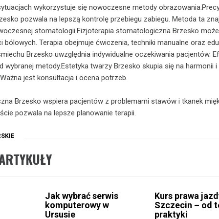
 sytuacjach wykorzystuje się nowoczesne metody obrazowania.Prec
zesko pozwala na lepszą kontrolę przebiegu zabiegu. Metoda ta zna
oczesnej stomatologii.Fizjoterapia stomatologiczna Brzesko może
ci bólowych. Terapia obejmuje ćwiczenia, techniki manualne oraz ed
śmiechu Brzesko uwzględnia indywidualne oczekiwania pacjentów. E
d wybranej metody.Estetyka twarzy Brzesko skupia się na harmonii i
 Ważna jest konsultacja i ocena potrzeb.
czna Brzesko wspiera pacjentów z problemami stawów i tkanek mięk
ie pozwala na lepsze planowanie terapii.
SKIE
ARTYKUŁY
Jak wybrać serwis
Kurs prawa jazd
komputerowy w
Szczecin – od t
Ursusie
praktyki