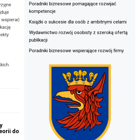
Poradniki biznesowe pomagające rozwijać
yzyjne
kompetencje
jduje
 wspierać
Książki o sukcesie dla osób z ambitnymi celami
ukację
Wydawnictwo rozwój osobisty z szeroką ofertą
fekty
publikacji
Poradniki biznesowe wspierające rozwój firmy
kich.
y
eorii do