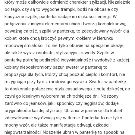
który może całkowicie odmienić charakter stylizacji. Niezależnie
od tego, czy są to wygodne trampki, botki na obcasie czy
klasyczne szpilki, panterka nadaje im dzikości i energii. W
połączeniu z innymi elementami ubioru tworzą kompleksową,
odważną całość. szpilki w panterkę, to zdecydowany wybór dla
kobiet, które chcą kroczyć pewnym krokiem w kierunku
modowej śmiałości. To nie tylko obuwie na specjalne okazje,
ale także wyraz osobistej stylizacyjnej rewolty. Szpilki w
panterkę potrafią podkreślić indywidualność i wydobyć z każdej
kobiety nieposkromiony pazur. sweter w panterkę to
propozycja dla tych, którzy chcą poczuć ciepło i komfort, nie
rezygnując przy tym z modowego wyrazu. Sweter w panterkę
to doskonałe połączenie stylu casualowego z nutą dzikości, co
czyni go idealnym wyborem na chłodniejsze dni. Noszony
zarówno do jeansów, jak i spódnicy czy legginsów, dodaje
oryginalności każdej stylizacji. Ubrania w panterkę dla kobiet
zdecydowanie wyróżniają się w tłumie. Panterka to nie tylko
modny wzór, ale także manifestacja odwagi, dzikości i
niepowtarzalności. Noszenie ubrań w panterkę to sposób na