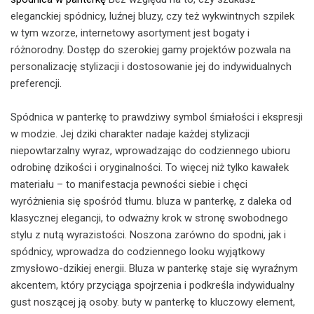
eleganckiej spódnicy, luźnej bluzy, czy też wykwintnych szpilek
w tym wzorze, internetowy asortyment jest bogaty i
różnorodny. Dostęp do szerokiej gamy projektów pozwala na
personalizację stylizacji i dostosowanie jej do indywidualnych
preferencji.
Spódnica w panterkę to prawdziwy symbol śmiałości i ekspresji
w modzie. Jej dziki charakter nadaje każdej stylizacji
niepowtarzalny wyraz, wprowadzając do codziennego ubioru
odrobinę dzikości i oryginalności. To więcej niż tylko kawałek
materiału – to manifestacja pewności siebie i chęci
wyróżnienia się spośród tłumu. bluza w panterkę, z daleka od
klasycznej elegancji, to odważny krok w stronę swobodnego
stylu z nutą wyrazistości. Noszona zarówno do spodni, jak i
spódnicy, wprowadza do codziennego looku wyjątkowy
zmysłowo-dzikiej energii. Bluza w panterkę staje się wyraźnym
akcentem, który przyciąga spojrzenia i podkreśla indywidualny
gust noszącej ją osoby. buty w panterkę to kluczowy element,