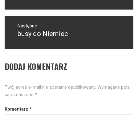
Następne
busy do Niemiec
Następny
post:
DODAJ KOMENTARZ
Twój adres e-mail nie zostanie opublikowany.
Wymagane pola
są oznaczone
*
Komentarz
*