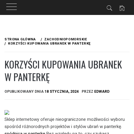
Przejdź
do
STRONA GŁÓWNA
ZACHODNIOPOMORSKIE
treści
KORZYŚCI KUPOWANIA UBRANEK W PANTERKĘ
KORZYŚCI KUPOWANIA UBRANEK
W PANTERKĘ
OPUBLIKOWANY DNIA
18 STYCZNIA, 2024
PRZEZ
EDWARD
Sklep internetowy oferuje nieograniczone możliwości wyboru
spośród różnorodnych projektów i stylów ubrań w panterkę.
spódnica w panterkę
Bez względu na to, czy szukasz