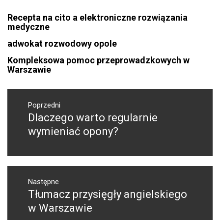
Recepta na cito a elektroniczne rozwiązania
medyczne
adwokat rozwodowy opole
Kompleksowa pomoc przeprowadzkowych w
Warszawie
Nawigacja
wpisu
Poprzedni
Dlaczego warto regularnie
Poprzedni
wpis:
wymieniać opony?
Następne
Tłumacz przysięgły angielskiego
Następny
post:
w Warszawie