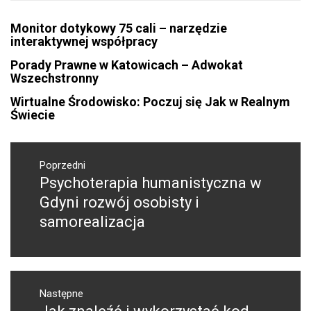
Monitor dotykowy 75 cali – narzędzie
interaktywnej współpracy
Porady Prawne w Katowicach – Adwokat
Wszechstronny
Wirtualne Środowisko: Poczuj się Jak w Realnym
Świecie
Nawigacja
wpisu
Poprzedni
Psychoterapia humanistyczna w
Poprzedni
wpis:
Gdyni rozwój osobisty i
samorealizacja
Następne
Następny