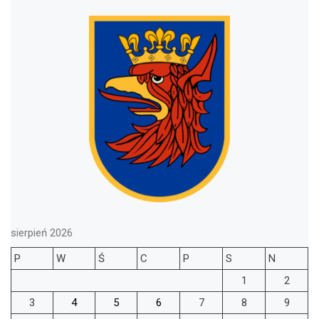
sierpień 2026
P
W
Ś
C
P
S
N
1
2
3
4
5
6
7
8
9