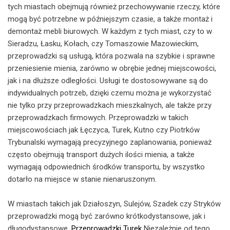
tych miastach obejmują również przechowywanie rzeczy, które
mogą być potrzebne w późniejszym czasie, a także montaż i
demontaż mebli biurowych. W każdym z tych miast, czy to w
Sieradzu, Łasku, Kołach, czy Tomaszowie Mazowieckim,
przeprowadzki są usługą, która pozwala na szybkie i sprawne
przeniesienie mienia, zarówno w obrębie jednej miejscowości,
jak i na dłuższe odległości. Usługi te dostosowywane są do
indywidualnych potrzeb, dzięki czemu można je wykorzystać
nie tylko przy przeprowadzkach mieszkalnych, ale także przy
przeprowadzkach firmowych. Przeprowadzki w takich
miejscowościach jak Łęczyca, Turek, Kutno czy Piotrków
Trybunalski wymagają precyzyjnego zaplanowania, ponieważ
często obejmują transport dużych ilości mienia, a także
wymagają odpowiednich środków transportu, by wszystko
dotarło na miejsce w stanie nienaruszonym.
W miastach takich jak Działoszyn, Sulejów, Szadek czy Stryków
przeprowadzki mogą być zarówno krótkodystansowe, jak i
długodystansowe.
Przeprowadzki Turek
Niezależnie od tego,