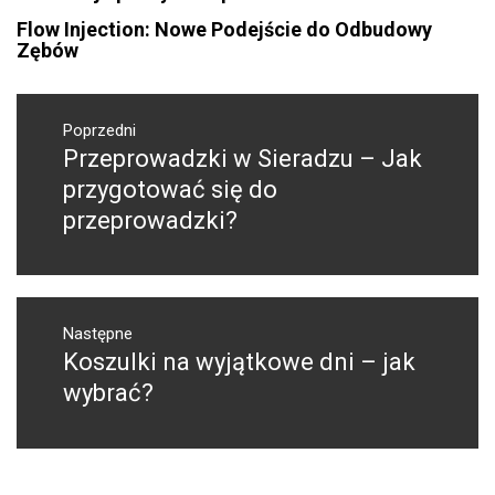
Flow Injection: Nowe Podejście do Odbudowy
Zębów
Nawigacja
wpisu
Poprzedni
Przeprowadzki w Sieradzu – Jak
Poprzedni
wpis:
przygotować się do
przeprowadzki?
Następne
Koszulki na wyjątkowe dni – jak
Następny
post:
wybrać?