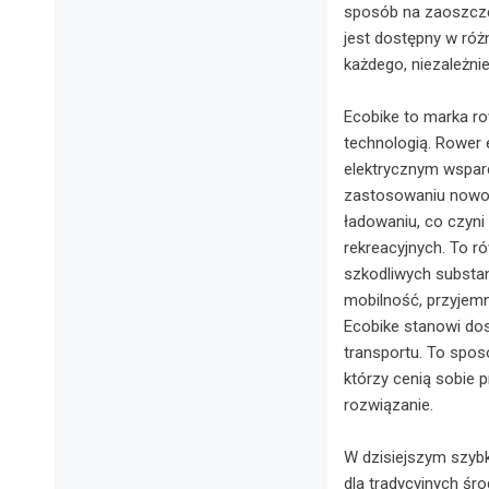
sposób na zaoszczęd
jest dostępny w róż
każdego, niezależnie
Ecobike to marka ro
technologią. Rower 
elektrycznym wsparci
zastosowaniu nowoc
ładowaniu, co czyn
rekreacyjnych. To r
szkodliwych substan
mobilność, przyjemn
Ecobike stanowi dos
transportu. To sposó
którzy cenią sobie 
rozwiązanie.
W dzisiejszym szybk
dla tradycyjnych śr