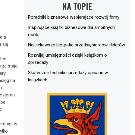
NA TOPIE
Poradniki biznesowe wspierające rozwój firmy
Inspirujące książki biznesowe dla ambitnych
osób
ała
 się
Najciekawsze biografie przedsiębiorców i liderów
k
Rozwijaj umiejętności dzięki książkom o
 ten
sprzedaży
rze staje
Skuteczne techniki sprzedaży opisane w
ery
książkach
asięg na
 o
 poziomu
dba
ż
 pomaga w
ylko