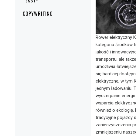
TEKSTY
COPYWRITING
Rower elektryczny K
kategoria środków t
jakość i innowacyjn
transportu, ale takż
umożliwia łatwiejsz
się bardziej dostęp
elektryczne, w tym 
jednym ładowaniu. 
wyczerpanie energii
wsparcia elektryczn
również o ekologię. 
tradycyjne pojazdy s
zanieczyszczenia p
zmniejszeniu naszeg