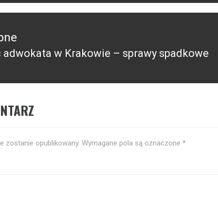
pne
 adwokata w Krakowie – sprawy spadkowe
pny
ENTARZ
ie zostanie opublikowany.
Wymagane pola są oznaczone
*