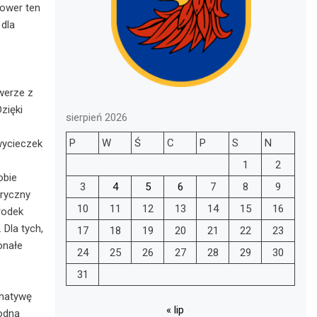
Rower ten
 dla
werze z
zięki
sierpień 2026
P
W
Ś
C
P
S
N
wycieczek
1
2
obie
3
4
5
6
7
8
9
tryczny
10
11
12
13
14
15
16
rodek
 Dla tych,
17
18
19
20
21
22
23
onałe
24
25
26
27
28
29
30
31
rnatywę
« lip
rodną