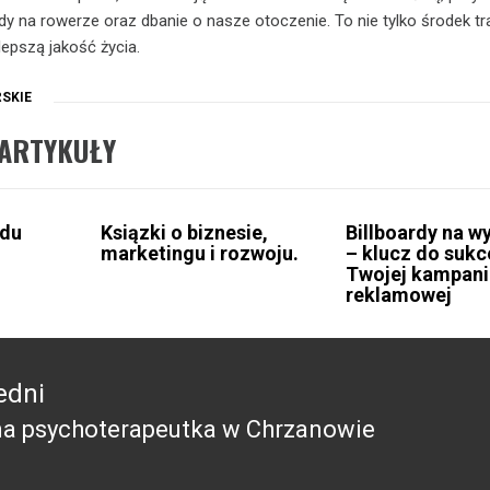
dy na rowerze oraz dbanie o nasze otoczenie. To nie tylko środek tr
lepszą jakość życia.
SKIE
ARTYKUŁY
ądu
Ksiązki o biznesie,
Billboardy na 
marketingu i rozwoju.
– klucz do suk
Twojej kampani
reklamowej
edni
a psychoterapeutka w Chrzanowie
edni