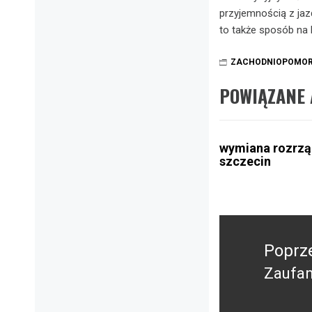
przyjemnością z jaz
to także sposób na 
ZACHODNIOPOMOR
POWIĄZANE 
wymiana rozrz
szczecin
Nawigacja
wpisu
Poprz
Zaufan
Poprz
wpis: