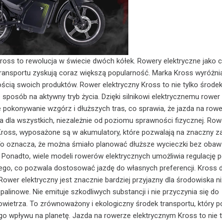
ross to rewolucja w świecie dwóch kółek. Rowery elektryczne jako c
ransportu zyskują coraz większą popularność. Marka Kross wyróżnia
ością swoich produktów. Rower elektryczny Kross to nie tylko środe
e sposób na aktywny tryb życia. Dzięki silnikowi elektrycznemu rower
e pokonywanie wzgórz i dłuższych tras, co sprawia, że jazda na rowe
na dla wszystkich, niezależnie od poziomu sprawności fizycznej. Row
Kross, wyposażone są w akumulatory, które pozwalają na znaczny z
To oznacza, że można śmiało planować dłuższe wycieczki bez obaw
. Ponadto, wiele modeli rowerów elektrycznych umożliwia regulację
ego, co pozwala dostosować jazdę do własnych preferencji. Kross 
Rower elektryczny jest znacznie bardziej przyjazny dla środowiska ni
palinowe. Nie emituje szkodliwych substancji i nie przyczynia się do
owietrza. To zrównoważony i ekologiczny środek transportu, który
o wpływu na planetę. Jazda na rowerze elektrycznym Kross to nie t