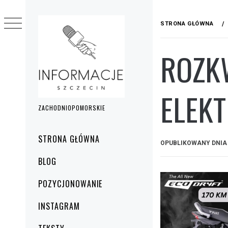
Przejdź
do
STRONA GŁÓWNA
treści
ROZK
ELEK
ZACHODNIOPOMORSKIE
Menu
STRONA GŁÓWNA
OPUBLIKOWANY DNI
główne
BLOG
POZYCJONOWANIE
INSTAGRAM