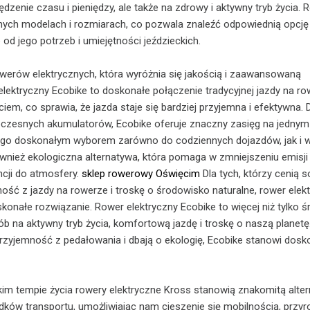
zenie czasu i pieniędzy, ale także na zdrowy i aktywny tryb życia. 
nych modelach i rozmiarach, co pozwala znaleźć odpowiednią opcję
 od jego potrzeb i umiejętności jeździeckich.
werów elektrycznych, która wyróżnia się jakością i zaawansowaną
elektryczny Ecobike to doskonałe połączenie tradycyjnej jazdy na ro
em, co sprawia, że jazda staje się bardziej przyjemna i efektywna. D
zesnych akumulatorów, Ecobike oferuje znaczny zasięg na jednym
i go doskonałym wyborem zarówno do codziennych dojazdów, jak i 
ównież ekologiczna alternatywa, która pomaga w zmniejszeniu emisji
cji do atmosfery.
sklep rowerowy Oświęcim
Dla tych, którzy cenią s
ość z jazdy na rowerze i troskę o środowisko naturalne, rower elek
konałe rozwiązanie. Rower elektryczny Ecobike to więcej niż tylko ś
b na aktywny tryb życia, komfortową jazdę i troskę o naszą planetę.
przyjemność z pedałowania i dbają o ekologię, Ecobike stanowi dosk
im tempie życia rowery elektryczne Kross stanowią znakomitą alte
odków transportu, umożliwiając nam cieszenie się mobilnością, przy