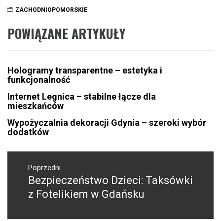
ZACHODNIOPOMORSKIE
POWIĄZANE ARTYKUŁY
Hologramy transparentne – estetyka i
funkcjonalność
Internet Legnica – stabilne łącze dla
mieszkańców
Wypożyczalnia dekoracji Gdynia – szeroki wybór
dodatków
Nawigacja
wpisu
Poprzedni
Bezpieczeństwo Dzieci: Taksówki
Poprzedni
wpis:
z Fotelikiem w Gdańsku