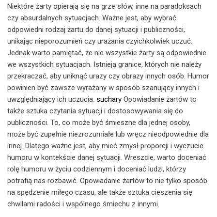
Niektóre żarty opierają się na grze słów, inne na paradoksach
czy absurdalnych sytuacjach. Ważne jest, aby wybrać
odpowiedni rodzaj żartu do danej sytuacji i publiczności,
unikając nieporozumień czy urażania czyichkolwiek uczuć.
Jednak warto pamiętać, że nie wszystkie żarty są odpowiednie
we wszystkich sytuacjach. Istnieją granice, których nie należy
przekraczać, aby uniknąć urazy czy obrazy innych osób. Humor
powinien być zawsze wyrażany w sposób szanujący innych i
uwzględniający ich uczucia.
suchary
Opowiadanie żartów to
także sztuka czytania sytuacji i dostosowywania się do
publiczności. To, co może być śmieszne dla jednej osoby,
może być zupełnie niezrozumiałe lub wręcz nieodpowiednie dla
innej. Dlatego ważne jest, aby mieć zmysł proporcji i wyczucie
humoru w kontekście danej sytuacji. Wreszcie, warto doceniać
rolę humoru w życiu codziennym i doceniać ludzi, którzy
potrafią nas rozbawić. Opowiadanie żartów to nie tylko sposób
na spędzenie miłego czasu, ale także sztuka cieszenia się
chwilami radości i wspólnego śmiechu z innymi.