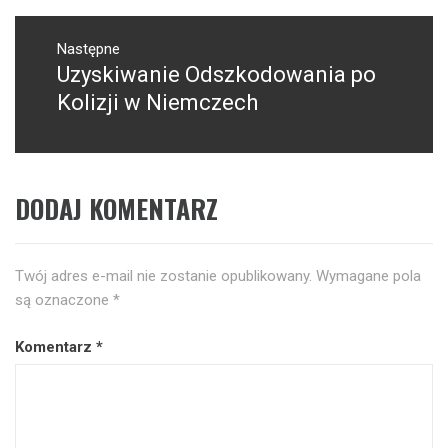
Następne
Uzyskiwanie Odszkodowania po
Następny
post:
Kolizji w Niemczech
DODAJ KOMENTARZ
Twój adres e-mail nie zostanie opublikowany.
Wymagane pola
są oznaczone
*
Komentarz
*