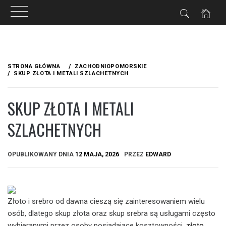
Przejdź
do
STRONA GŁÓWNA
ZACHODNIOPOMORSKIE
treści
SKUP ZŁOTA I METALI SZLACHETNYCH
SKUP ZŁOTA I METALI
SZLACHETNYCH
OPUBLIKOWANY DNIA
12 MAJA, 2026
PRZEZ
EDWARD
Złoto i srebro od dawna cieszą się zainteresowaniem wielu
osób, dlatego skup złota oraz skup srebra są usługami często
wybieranymi przez osoby posiadające kosztowności.
złoto