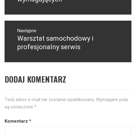
Następne
Warsztat samochodowy i
Następny
post:
profesjonalny serwis
DODAJ KOMENTARZ
Twój adres e-mail nie zostanie opublikowany.
Wymagane pola
są oznaczone
*
Komentarz
*