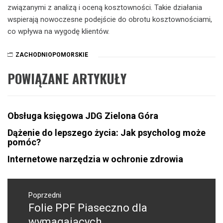
związanymi z analizą i oceną kosztowności. Takie działania
wspierają nowoczesne podejście do obrotu kosztownościami,
co wpływa na wygodę klientów.
ZACHODNIOPOMORSKIE
POWIĄZANE ARTYKUŁY
Obsługa księgowa JDG Zielona Góra
Dążenie do lepszego życia: Jak psycholog może
pomóc?
Internetowe narzędzia w ochronie zdrowia
Nawigacja
wpisu
Poprzedni
Folie PPF Piaseczno dla
Poprzedni
wpis:
wymagających