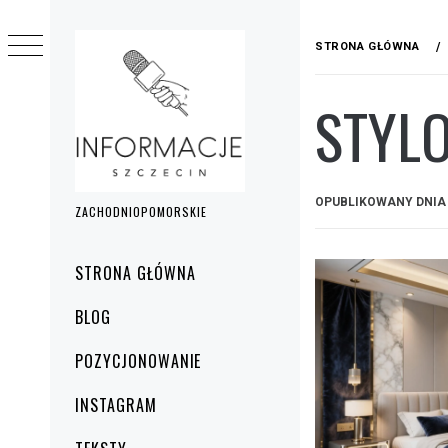
Przejdź
do
STRONA GŁÓWNA
treści
STYL
OPUBLIKOWANY DNI
ZACHODNIOPOMORSKIE
Menu
STRONA GŁÓWNA
główne
BLOG
POZYCJONOWANIE
INSTAGRAM