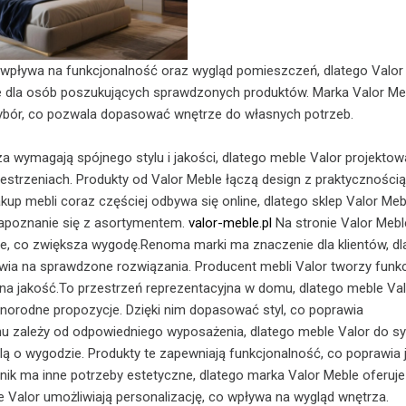
wpływa na funkcjonalność oraz wygląd pomieszczeń, dlatego Valor
e dla osób poszukujących sprawdzonych produktów. Marka Valor Me
ybór, co pozwala dopasować wnętrze do własnych potrzeb.
wymagają spójnego stylu i jakości, dlatego meble Valor projektow
estrzeniach. Produkty od Valor Meble łączą design z praktycznością
kup mebli coraz częściej odbywa się online, dlatego sklep Valor Meb
zapoznanie się z asortymentem.
valor-meble.pl
Na stronie Valor Mebl
e, co zwiększa wygodę.Renoma marki ma znaczenie dla klientów, dl
wia na sprawdzone rozwiązania. Producent mebli Valor tworzy funk
 na jakość.To przestrzeń reprezentacyjna w domu, dlatego meble Va
norodne propozycje. Dzięki nim dopasować styl, co poprawia
u zależy od odpowiedniego wyposażenia, dlatego meble Valor do syp
ą o wygodzie. Produkty te zapewniają funkcjonalność, co poprawia 
nik ma inne potrzeby estetyczne, dlatego marka Valor Meble oferuje
le Valor umożliwiają personalizację, co wpływa na wygląd wnętrza.