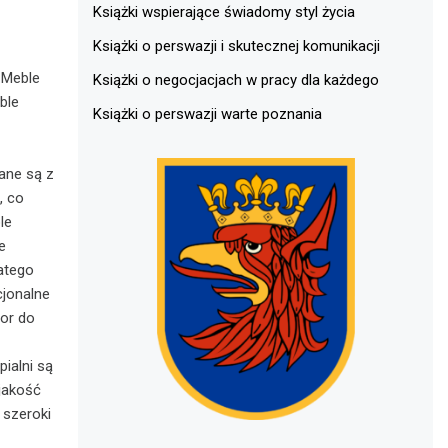
Książki wspierające świadomy styl życia
Książki o perswazji i skutecznej komunikacji
 Meble
Książki o negocjacjach w pracy dla każdego
ble
Książki o perswazji warte poznania
ane są z
, co
le
e
atego
cjonalne
lor do
ialni są
jakość
 szeroki