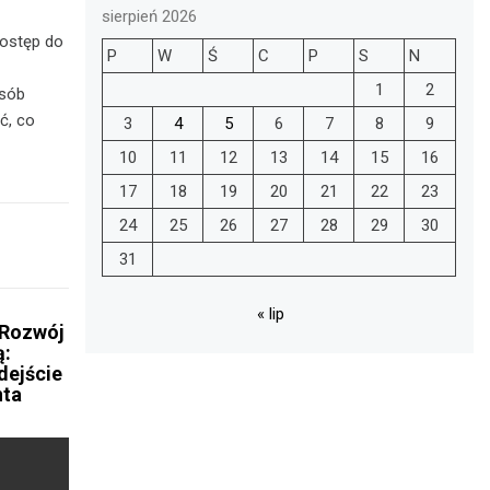
sierpień 2026
dostęp do
P
W
Ś
C
P
S
N
1
2
osób
ć, co
3
4
5
6
7
8
9
10
11
12
13
14
15
16
17
18
19
20
21
22
23
24
25
26
27
28
29
30
31
« lip
Rozwój
ą:
dejście
nta