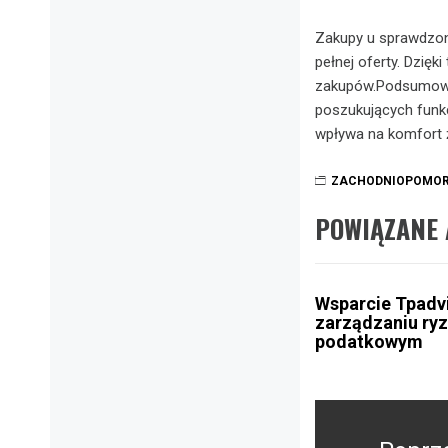
Zakupy u sprawdzony
pełnej oferty. Dzię
zakupów.Podsumowuj
poszukujących funkc
wpływa na komfort ż
ZACHODNIOPOMOR
POWIĄZANE 
Wsparcie Tpadv
zarządzaniu ry
podatkowym
Nawigacja
wpisu