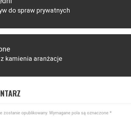
edni
yw do spraw prywatnych
edni
pne
z kamienia aranżacje
pny
ENTARZ
ie zostanie opublikowany.
Wymagane pola są oznaczone
*