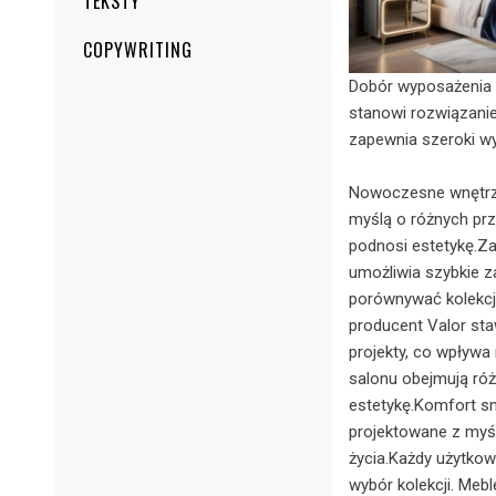
TEKSTY
COPYWRITING
Dobór wyposażenia 
stanowi rozwiązani
zapewnia szeroki w
Nowoczesne wnętrza 
myślą o różnych prz
podnosi estetykę.Za
umożliwia szybkie 
porównywać kolekcj
producent Valor sta
projekty, co wpływa
salonu obejmują róż
estetykę.Komfort sn
projektowane z myśl
życia.Każdy użytkow
wybór kolekcji. Meb