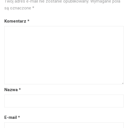
Twój adres e-mail nie zostanie opublikowany.
Wymagane pola
są oznaczone
*
Komentarz
*
Nazwa
*
E-mail
*