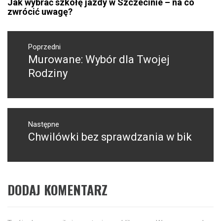
Jak wybrać szkołę jazdy w Szczecinie – na co
zwrócić uwagę?
Nawigacja
wpisu
Poprzedni
Murowane: Wybór dla Twojej
Poprzedni
wpis:
Rodziny
Następne
Chwilówki bez sprawdzania w bik
Następny
post:
DODAJ KOMENTARZ