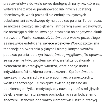
przeciwieństwie do wielu świec dostępnych na rynku, które są
wytwarzane z wosku parafinowego lub innych substancji
chemicznych, wosk pszczeli nie emituje toksycznych
substancji ani szkodliwego dymu podczas palenia. To oznacza,
że ​​możesz cieszyć się pięknem i atmosferą świec woskowych,
nie narażając siebie ani swojego otoczenia na negatywne skutki
zdrowotne. Warto zaznaczyć, że świece z wosku pszczeliego
są niezwykle estetyczne.
świece woskowe
Wosk pszczeli ma
tendencję do tworzenia pięknych i nieregularnych wzorów
podczas palenia, co czyni każdą świecę wyjątkową. To sprawia,
że ​​są one nie tylko źródłem światła, ale także doskonałym
elementem dekoracyjnym wnętrza, które dodaje uroku i
indywidualności każdemu pomieszczeniu. Oprócz świec o
większych rozmiarach, warto wspomnieć o świeczkach z
wosku pszczeliego. Te mniejsze świece są idealne do
codziennego użytku, medytacji, czy nawet rytuałów religijnych.
Dzięki swojemu naturalnemu pochodzeniu i symbolicznemu
znaczeniu stanowią one ważny element wielu kultur i tradycji.