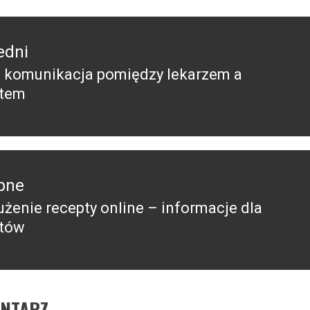
edni
 komunikacja pomiędzy lekarzem a
edni
ntem
pne
użenie recepty online – informacje dla
pny
ntów
ENTARZ