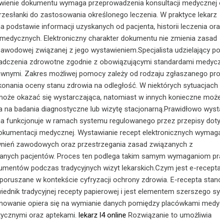
ienie dokumentu wymaga przeprowadzenia konsultacji medycznej 
 przesłanki do zastosowania określonego leczenia. W praktyce lekarz
a podstawie informacji uzyskanych od pacjenta, historii leczenia or
medycznych. Elektroniczny charakter dokumentu nie zmienia zasad
awodowej związanej z jego wystawieniem.Specjalista udzielający p
iadczenia zdrowotne zgodnie z obowiązującymi standardami medyc
rawnymi. Zakres możliwej pomocy zależy od rodzaju zgłaszanego pr
onania oceny stanu zdrowia na odległość. W niektórych sytuacjach
 może okazać się wystarczająca, natomiast w innych konieczne moż
a na badania diagnostyczne lub wizytę stacjonarną.Prawidłowo wys
zna funkcjonuje w ramach systemu regulowanego przez przepisy dot
dokumentacji medycznej. Wystawianie recept elektronicznych wymag
nień zawodowych oraz przestrzegania zasad związanych z
anych pacjentów. Proces ten podlega takim samym wymaganiom p
umentów podczas tradycyjnych wizyt lekarskich.Czym jest e-recepta
poruszane w kontekście cyfryzacji ochrony zdrowia. E-recepta stan
iednik tradycyjnej recepty papierowej i jest elementem szerszego s
jonowanie opiera się na wymianie danych pomiędzy placówkami medy
ycznymi oraz aptekami.
lekarz l4 online
Rozwiązanie to umożliwia