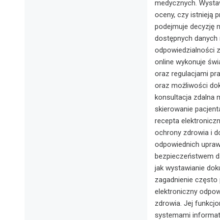
medycznych. Wystaw
oceny, czy istnieją
podejmuje decyzję n
dostępnych danych 
odpowiedzialności z
online wykonuje św
oraz regulacjami p
oraz możliwości dok
konsultacja zdalna
skierowanie pacjent
recepta elektronic
ochrony zdrowia i 
odpowiednich upraw
bezpieczeństwem d
jak wystawianie dok
zagadnienie często 
elektroniczny odpow
zdrowia. Jej funkc
systemami informat