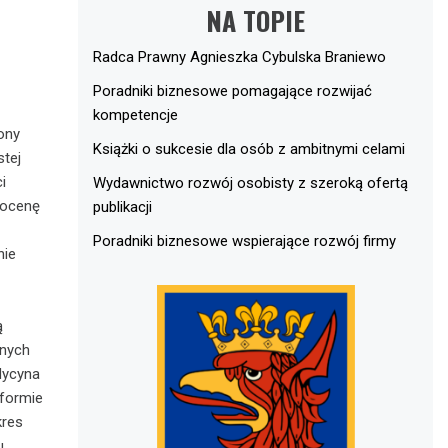
NA TOPIE
Radca Prawny Agnieszka Cybulska Braniewo
Poradniki biznesowe pomagające rozwijać
kompetencje
ony
Książki o sukcesie dla osób z ambitnymi celami
stej
i
Wydawnictwo rozwój osobisty z szeroką ofertą
 ocenę
publikacji
Poradniki biznesowe wspierające rozwój firmy
nie
ą
anych
dycyna
 formie
kres
u