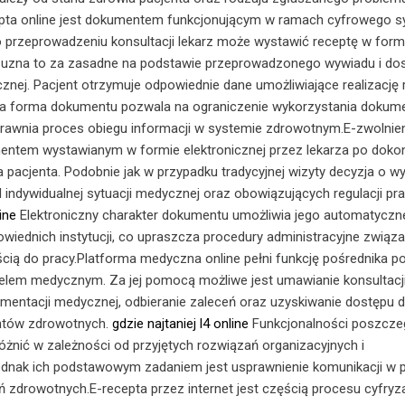
ta online jest dokumentem funkcjonującym w ramach cyfrowego 
 przeprowadzeniu konsultacji lekarz może wystawić receptę w form
eli uzna to za zasadne na podstawie przeprowadzonego wywiadu i do
nej. Pacjent otrzymuje odpowiednie dane umożliwiające realizację 
zna forma dokumentu pozwala na ograniczenie wykorzystania dokume
prawnia proces obiegu informacji w systemie zdrowotnym.E-zwolnie
mentem wystawianym w formie elektronicznej przez lekarza po doko
 pacjenta. Podobnie jak w przypadku tradycyjnej wizyty decyzja o w
d indywidualnej sytuacji medycznej oraz obowiązujących regulacji pr
ine
Elektroniczny charakter dokumentu umożliwia jego automatyczn
wiednich instytucji, co upraszcza procedury administracyjne związ
ią do pracy.Platforma medyczna online pełni funkcję pośrednika p
elem medycznym. Za jej pomocą możliwe jest umawianie konsultacji
mentacji medycznej, odbieranie zaleceń oraz uzyskiwanie dostępu 
tów zdrowotnych.
gdzie najtaniej l4 online
Funkcjonalności poszcze
óżnić w zależności od przyjętych rozwiązań organizacyjnych i
jednak ich podstawowym zadaniem jest usprawnienie komunikacji w 
ń zdrowotnych.E-recepta przez internet jest częścią procesu cyfryza