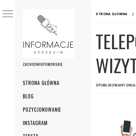
Przejdź
do
STRONA GŁÓWNA
treści
TELE
WIZY
ZACHODNIOPOMORSKIE
Menu
STRONA GŁÓWNA
OPUBLIKOWANY DNI
główne
BLOG
POZYCJONOWANIE
INSTAGRAM