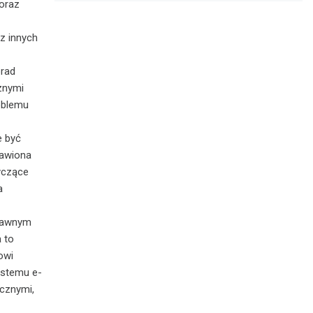
oraz
az innych
orad
znymi
oblemu
e być
tawiona
yczące
a
rawnym
 to
owi
ystemu e-
cznymi,