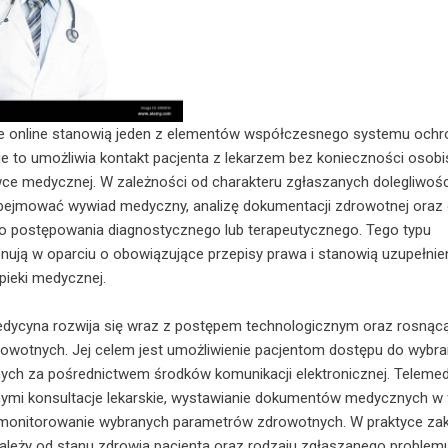
kie online stanowią jeden z elementów współczesnego systemu ochr
e to umożliwia kontakt pacjenta z lekarzem bez konieczności osobi
ce medycznej. W zależności od charakteru zgłaszanych dolegliwośc
bejmować wywiad medyczny, analizę dokumentacji zdrowotnej oraz
o postępowania diagnostycznego lub terapeutycznego. Tego typu
nują w oparciu o obowiązujące przepisy prawa i stanowią uzupełnie
pieki medycznej.
ycyna rozwija się wraz z postępem technologicznym oraz rosnąc
rowotnych. Jej celem jest umożliwienie pacjentom dostępu do wybr
ch za pośrednictwem środków komunikacji elektronicznej. Teleme
nymi konsultacje lekarskie, wystawianie dokumentów medycznych w
z monitorowanie wybranych parametrów zdrowotnych. W praktyce za
ależy od stanu zdrowia pacjenta oraz rodzaju zgłaszanego problem