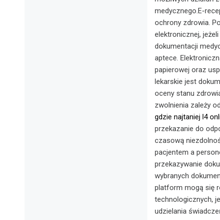
medycznego.E-recep
ochrony zdrowia. Po
elektronicznej, jeż
dokumentacji medycz
aptece. Elektronic
papierowej oraz us
lekarskie jest doku
oceny stanu zdrowia
zwolnienia zależy o
gdzie najtaniej l4 onl
przekazanie do odpo
czasową niezdolnośc
pacjentem a person
przekazywanie doku
wybranych dokumen
platform mogą się r
technologicznych, 
udzielania świadcze