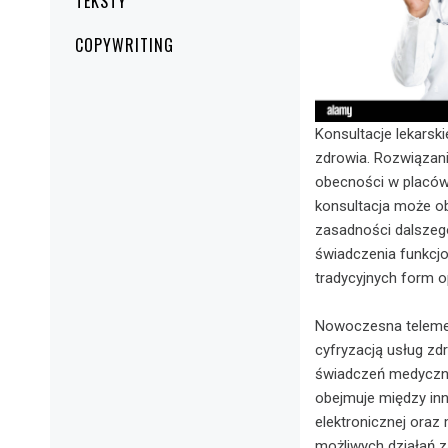
TEKSTY
COPYWRITING
Konsultacje lekars
zdrowia. Rozwiązani
obecności w placów
konsultacja może o
zasadności dalszeg
świadczenia funkcjo
tradycyjnych form o
Nowoczesna telemed
cyfryzacją usług zd
świadczeń medyczny
obejmuje między in
elektronicznej ora
możliwych działań z