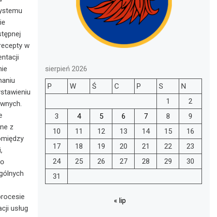
systemu
ie
stępnej
recepty w
ntacji
sierpień 2026
nie
naniu
P
W
Ś
C
P
S
N
ystawieniu
1
2
awnych.
e
3
4
5
6
7
8
9
ane z
10
11
12
13
14
15
16
omiędzy
17
18
19
20
21
22
23
,
24
25
26
27
28
29
30
do
gólnych
31
procesie
« lip
cji usług