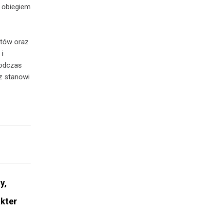
 obiegiem
ntów oraz
i
podczas
cz stanowi
y,
kter