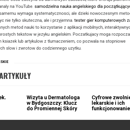
kanaly na YouTube.
samodzielna nauka angielskiego dla początkujący
o samemu wymaga systematycznosci, ale dzieki nowoczesnym meto
 nie tylko skuteczna, ale i przyjemna.
tester gier komputerowych z
ych metod nauki to korzystanie z aplikacji mobilnych, interaktywn
 prostych tekstow w jezyku angielskim. Poczatkujacy moga rozpocz
h ksiazek lub artykulow z tlumaczeniem, co pozwala na stopniowe
h slow i zwrotow do codziennego uzytku.
SKIE
ARTYKUŁY
ek.
Wizyta u Dermatologa
Cyfrowe zwolni
w Bydgoszczy: Klucz
lekarskie i ich
do Promiennej Skóry
funkcjonowani