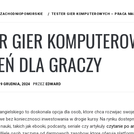
ZACHODNIOPOMORSKIE
TESTER GIER KOMPUTEROWYCH – PRACA MA
ER GIER KOMPUTER
EŃ DLA GRACZY
A
9 GRUDNIA, 2024
PRZEZ
EDWARD
ngielskiego to doskonala opcja dla osob, ktore chca rozwijac swoj
we bez koniecznosci inwestowania w drogie kursy. Na rynku dostepn
nauki, takich jak ebooki, podcasty, seriale czy artykuly.
czytanie po a
Wiele osob zaczyna od darmowych zasobow, ktore oferuja platform