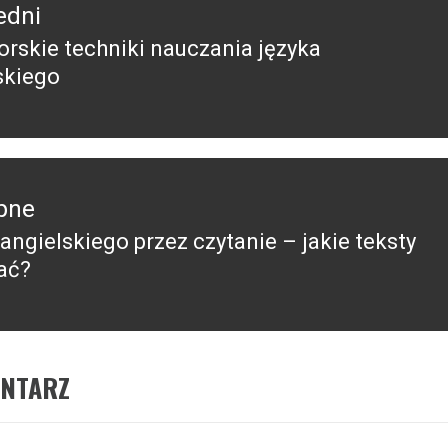
edni
rskie techniki nauczania języka
edni
skiego
pne
angielskiego przez czytanie – jakie teksty
pny
ać?
ENTARZ