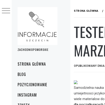
Przejdź
do
STRONA GŁÓWNA
treści
TEST
MARZ
ZACHODNIOPOMORSKIE
Menu
STRONA GŁÓWNA
OPUBLIKOWANY DNI
główne
BLOG
POZYCJONOWANIE
Samodzielna nauka a
umiejetnosci jezyko
INSTAGRAM
wiele materialow do 
dla początkujących