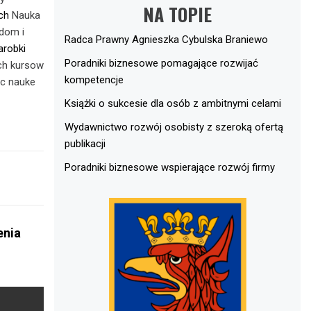
NA TOPIE
ch
Nauka
dom i
Radca Prawny Agnieszka Cybulska Braniewo
arobki
Poradniki biznesowe pomagające rozwijać
ych kursow
kompetencje
ac nauke
Książki o sukcesie dla osób z ambitnymi celami
Wydawnictwo rozwój osobisty z szeroką ofertą
publikacji
Poradniki biznesowe wspierające rozwój firmy
enia
e