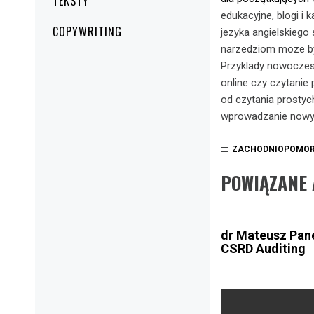
TEKSTY
edukacyjne, blogi i 
COPYWRITING
jezyka angielskieg
narzedziom moze byc
Przyklady nowoczesn
online czy czytanie
od czytania prostyc
wprowadzanie nowyc
ZACHODNIOPOMOR
POWIĄZANE 
dr Mateusz Pan
CSRD Auditing
Nawigacja