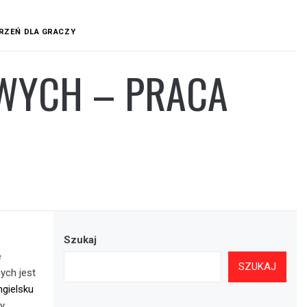
RZEŃ DLA GRACZY
OWYCH – PRACA
Szukaj
e
SZUKAJ
ych jest
ngielsku
y