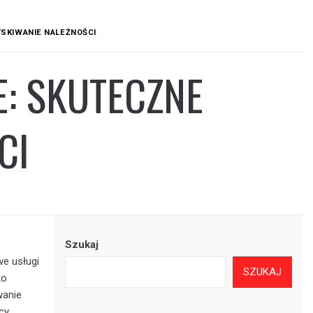
SKIWANIE NALEŻNOŚCI
: SKUTECZNE
CI
Szukaj
e usługi
SZUKAJ
ko
wanie
cy