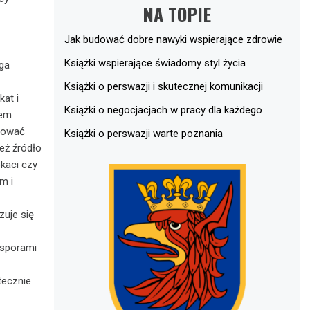
NA TOPIE
Jak budować dobre nawyki wspierające zdrowie
Książki wspierające świadomy styl życia
ga
Książki o perswazji i skutecznej komunikacji
at i
Książki o negocjacjach w pracy dla każdego
iem
ntować
Książki o perswazji warte poznania
eż źródło
kaci czy
m i
zuje się
 sporami
tecznie