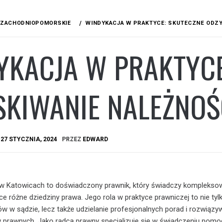
ZACHODNIOPOMORSKIE
WINDYKACJA W PRAKTYCE: SKUTECZNE ODZY
YKACJA W PRAKTYCE
SKIWANIE NALEŻNOŚ
A
27 STYCZNIA, 2024
PRZEZ
EDWARD
 w Katowicach to doświadczony prawnik, który świadczy kompleksow
e różne dziedziny prawa. Jego rola w praktyce prawniczej to nie tyl
tów w sądzie, lecz także udzielanie profesjonalnych porad i rozwiązy
 prawnych. Jako radca prawny specjalizuje się w świadczeniu pomo