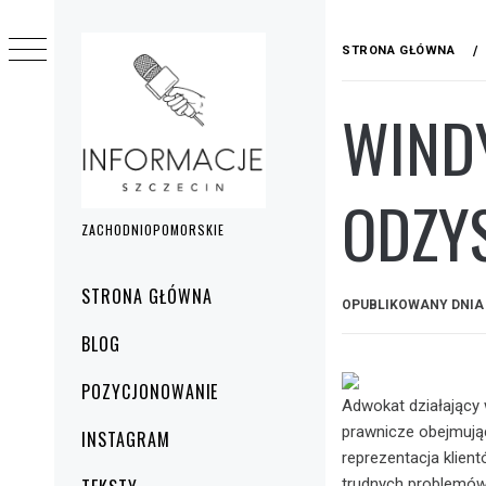
Przejdź
do
STRONA GŁÓWNA
treści
WIND
ODZY
ZACHODNIOPOMORSKIE
Menu
STRONA GŁÓWNA
OPUBLIKOWANY DNI
główne
BLOG
POZYCJONOWANIE
Adwokat działający
prawnicze obejmując
INSTAGRAM
reprezentacja klien
trudnych problemów