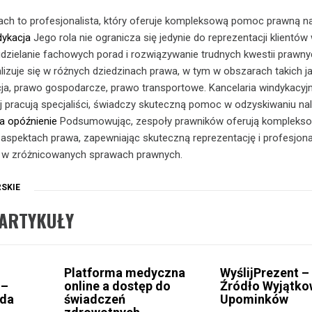
ch to profesjonalista, który oferuje kompleksową pomoc prawną na
dykacja
Jego rola nie ogranicza się jedynie do reprezentacji klientów
udzielanie fachowych porad i rozwiązywanie trudnych kwestii prawny
lizuje się w różnych dziedzinach prawa, w tym w obszarach takich ja
ja, prawo gospodarcze, prawo transportowe. Kancelaria windykacyj
j pracują specjaliści, świadczy skuteczną pomoc w odzyskiwaniu nal
a opóźnienie
Podsumowując, zespoły prawników oferują kompleks
aspektach prawa, zapewniając skuteczną reprezentację i profesjon
 w zróżnicowanych sprawach prawnych.
SKIE
ARTYKUŁY
Platforma medyczna
WyślijPrezent –
 –
online a dostęp do
Źródło Wyjątk
oda
świadczeń
Upominków