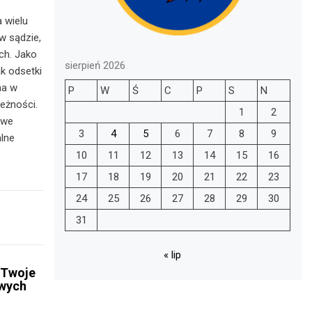
 wielu
 w sądzie,
ch. Jako
sierpień 2026
k odsetki
na w
P
W
Ś
C
P
S
N
eżności.
1
2
owe
3
4
5
6
7
8
9
alne
10
11
12
13
14
15
16
17
18
19
20
21
22
23
24
25
26
27
28
29
30
31
« lip
 Twoje
owych