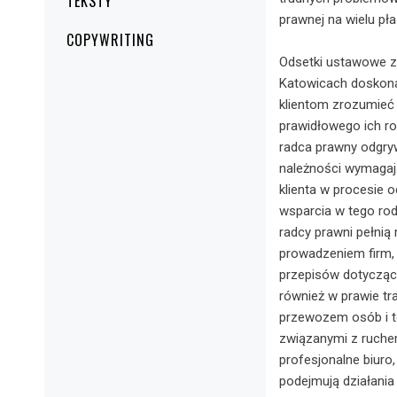
TEKSTY
prawnej na wielu pł
COPYWRITING
Odsetki ustawowe za
Katowicach doskonal
klientom zrozumieć
prawidłowego ich ro
radca prawny odgry
należności wymagaj
klienta w procesie 
wsparcia w tego ro
radcy prawni pełnią
prowadzeniem firm, 
przepisów dotyczący
również w prawie tr
przewozem osób i t
związanymi z ruche
profesjonalne biuro,
podejmują działania