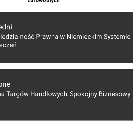
zdrowotnych
edni
edzialność Prawna w Niemieckim Systemie
edni
eczeń
pne
a Targów Handlowych: Spokojny Biznesowy
pny