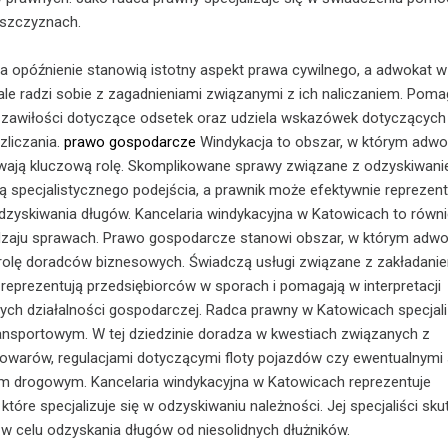
aszczyznach.
 opóźnienie stanowią istotny aspekt prawa cywilnego, a adwokat w
e radzi sobie z zagadnieniami związanymi z ich naliczaniem. Poma
 zawiłości dotyczące odsetek oraz udziela wskazówek dotyczących
zliczania.
prawo gospodarcze
Windykacja to obszar, w którym adwok
wają kluczową rolę. Skomplikowane sprawy związane z odzyskiwan
ą specjalistycznego podejścia, a prawnik może efektywnie repreze
odzyskiwania długów. Kancelaria windykacyjna w Katowicach to równi
dzaju sprawach. Prawo gospodarcze stanowi obszar, w którym adwo
 rolę doradców biznesowych. Świadczą usługi związane z zakładanie
reprezentują przedsiębiorców w sporach i pomagają w interpretacji
ch działalności gospodarczej. Radca prawny w Katowicach specjali
ansportowym. W tej dziedzinie doradza w kwestiach związanych z
owarów, regulacjami dotyczącymi floty pojazdów czy ewentualnymi
m drogowym. Kancelaria windykacyjna w Katowicach reprezentuje
 które specjalizuje się w odzyskiwaniu należności. Jej specjaliści sku
 w celu odzyskania długów od niesolidnych dłużników.