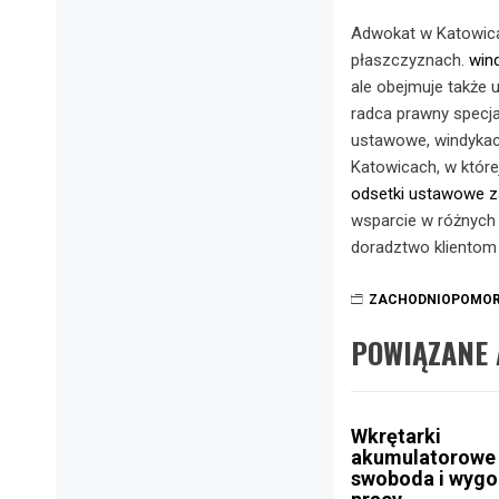
Adwokat w Katowica
płaszczyznach.
win
ale obejmuje także 
radca prawny specja
ustawowe, windykac
Katowicach, w które
odsetki ustawowe z
wsparcie w różnych 
doradztwo klientom
ZACHODNIOPOMOR
POWIĄZANE 
Wkrętarki
akumulatorowe
swoboda i wyg